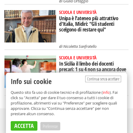
di
Giulia Ortaggio
SCUOLA E UNIVERSITÀ
Unipa è l'ateneo più attrattivo
d'Italia, Midiri: "Gli studenti
scelgono di restare qui"
di
Nicoletta Sanfratello
SCUOLA E UNIVERSITÀ
In Sicilia il limbo dei docenti
precari: 1 su 4 non sa ancora dove
(e se lavorerà)
Continua senza accettare
Info sui cookie
di
Nicoletta Sanfratello
Questo sito fa uso di cookie tecnici e di profilazione (
info
). Fai
click su "Accetta" per dare il tuo consenso a tutti i cookie di
profilazione, altrimenti vai su "Preferenze" per scegliere quali
approvare. Clicca su "Continua senza accettare" per non
prestare alcun consenso.
Adv
ACCETTA
Preferenze