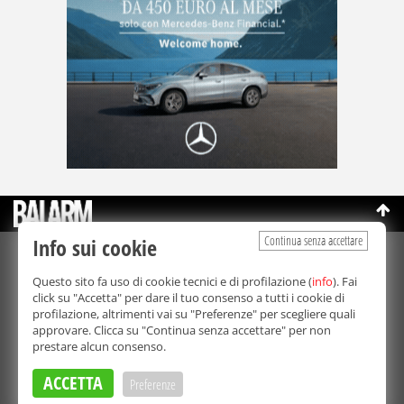
Continua senza accettare
Info sui cookie
©Copyright 2003-2026
Bmedia Srl
- P.IVA 07064240828
Questo sito fa uso di cookie tecnici e di profilazione (
info
). Fai
La riproduzione totale o parziale di tutti i contenuti, in qualunque
click su "Accetta" per dare il tuo consenso a tutti i cookie di
forma, su qualsiasi supporto è proibita.
profilazione, altrimenti vai su "Preferenze" per scegliere quali
Balarm.it è una testata giornalistica registrata. Autorizzazione del
approvare. Clicca su "Continua senza accettare" per non
Tribunale di Palermo n° 32 del 21/10/2003
prestare alcun consenso.
Direttore responsabile:
Fabio Ricotta
Privacy e Cookie Policy
ACCETTA
Preferenze