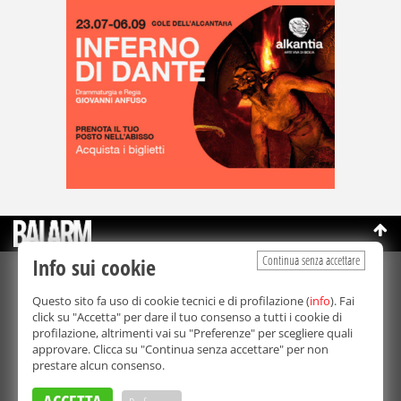
Continua senza accettare
Info sui cookie
©Copyright 2003-2026
Bmedia Srl
- P.IVA 07064240828
Questo sito fa uso di cookie tecnici e di profilazione (
info
). Fai
La riproduzione totale o parziale di tutti i contenuti, in qualunque
click su "Accetta" per dare il tuo consenso a tutti i cookie di
forma, su qualsiasi supporto è proibita.
profilazione, altrimenti vai su "Preferenze" per scegliere quali
Balarm.it è una testata giornalistica registrata. Autorizzazione del
approvare. Clicca su "Continua senza accettare" per non
Tribunale di Palermo n° 32 del 21/10/2003
prestare alcun consenso.
Direttore responsabile:
Fabio Ricotta
Privacy e Cookie Policy