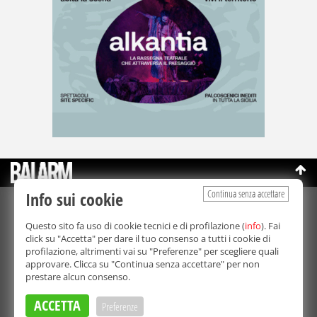
Continua senza accettare
Info sui cookie
©Copyright 2003-2026
Bmedia Srl
- P.IVA 07064240828
Questo sito fa uso di cookie tecnici e di profilazione (
info
). Fai
La riproduzione totale o parziale di tutti i contenuti, in qualunque
click su "Accetta" per dare il tuo consenso a tutti i cookie di
forma, su qualsiasi supporto è proibita.
profilazione, altrimenti vai su "Preferenze" per scegliere quali
Balarm.it è una testata giornalistica registrata. Autorizzazione del
approvare. Clicca su "Continua senza accettare" per non
Tribunale di Palermo n° 32 del 21/10/2003
prestare alcun consenso.
Direttore responsabile:
Fabio Ricotta
Privacy e Cookie Policy
ACCETTA
Preferenze