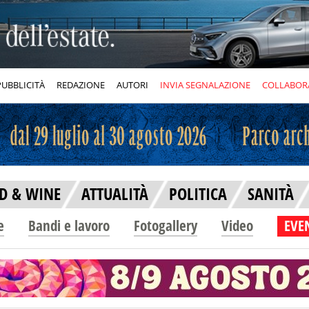
PUBBLICITÀ
REDAZIONE
AUTORI
INVIA SEGNALAZIONE
COLLABOR
D & WINE
ATTUALITÀ
POLITICA
SANITÀ
e
Bandi e lavoro
Fotogallery
Video
EVEN