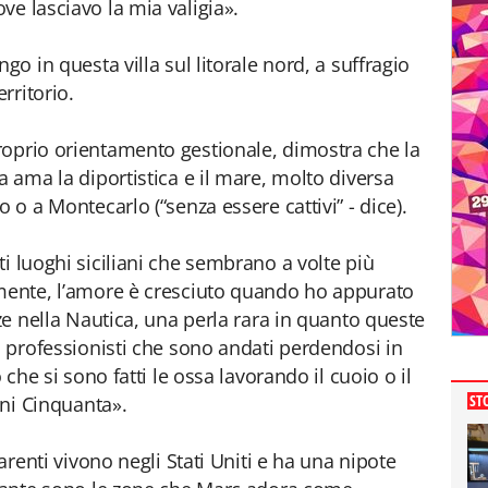
ve lasciavo la mia valigia».
go in questa villa sul litorale nord, a suffragio
rritorio.
roprio orientamento gestionale, dimostra che la
a ama la diportistica e il mare, molto diversa
 o a Montecarlo (“senza essere cattivi” - dice).
i luoghi siciliani che sembrano a volte più
amente, l’amore è cresciuto quando ho appurato
nze nella Nautica, una perla rara in quanto queste
i professionisti che sono andati perdendosi in
 che si sono fatti le ossa lavorando il cuoio o il
ST
nni Cinquanta».
parenti vivono negli Stati Uniti e ha una nipote