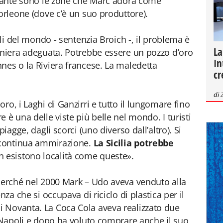
 Tante sono le zone che Marc adora come
orleone (dove c’è un suo produttore).
lli del mondo - sentenzia Broich -, il problema è
La
aniera adeguata. Potrebbe essere un pozzo d’oro
In
nes o la Riviera francese. La maledetta
cr
di
ro, i Laghi di Ganzirri e tutto il lungomare fino
 è una delle viste più belle nel mondo. I turisti
iagge, dagli scorci (uno diverso dall’altro). Si
n continua ammirazione.
La Sicilia potrebbe
 esistono località come queste».
perché nel 2000 Mark – Udo aveva venduto alla
nza che si occupava di riciclo di plastica per il
 Novanta. La Coca Cola aveva realizzato due
a Napoli e dopo ha voluto comprare anche il suo