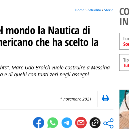
CO
Home
›
Attualità
›
Storie
IN
l mondo la Nautica di
mericano che ha scelto la
Lu
Sce
Tip
Tut
chts", Marc-Udo Broich vuole costruire a Messina
a e di quelli con tanti zeri negli assegni
1 novembre 2021