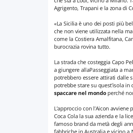
che sta a Lodi, vicino a Milano.
Agrigento, Trapani e la zona di C
«La Sicilia è uno dei posti più be
che non viene utilizzata nella m
come la Costiera Amalfitana, Can
burocrazia rovina tutto.
La strada che costeggia Capo Pelo
a giungere allaPasseggiata a mare
potrebbero essere attirati dalle sp
potrebbe stare su quest’isola i
spaccare nel mondo
perché non
L’approccio con l’Aicon avviene 
Coca Cola la sua azienda e la lice
famoso brand da metà degli anni
fabbriche in Australia e vicino 