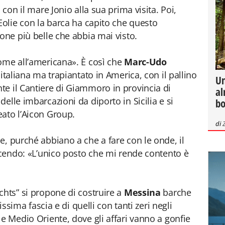
 con il mare Jonio alla sua prima visita. Poi,
Eolie con la barca ha capito che questo
one più belle che abbia mai visto.
ome all’americana». È così che
Marc-Udo
 italiana ma trapiantato in America, con il pallino
Un
e il Cantiere di Giammoro in provincia di
al
elle imbarcazioni da diporto in Sicilia e si
bo
ato l’Aicon Group.
di
e, purché abbiano a che a fare con le onde, il
dicendo: «L’unico posto che mi rende contento è
chts” si propone di costruire a
Messina
barche
tissima fascia e di quelli con tanti zeri negli
 e Medio Oriente, dove gli affari vanno a gonfie