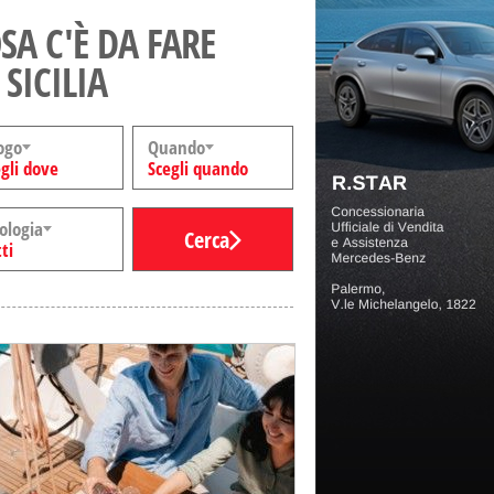
SA C'È DA FARE
 SICILIA
ogo
Quando
gli dove
Scegli quando
ologia
Cerca
ti