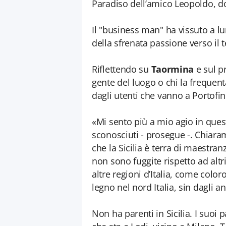
Paradiso dell’amico Leopoldo, do
Il "business man" ha vissuto a lun
della sfrenata passione verso il te
Riflettendo su
Taormina
e sul p
gente del luogo o chi la frequent
dagli utenti che vanno a Portofino
«Mi sento più a mio agio in quest
sconosciuti - prosegue -. Chiar
che la Sicilia è terra di maestra
non sono fuggite rispetto ad altr
altre regioni d’Italia, come coloro
legno nel nord Italia, sin dagli a
Non ha parenti in Sicilia. I suoi 