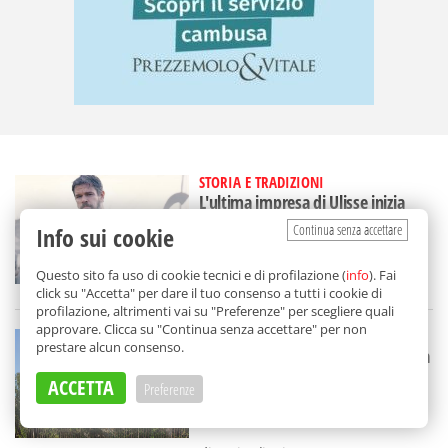
STORIA E TRADIZIONI
L'ultima impresa di Ulisse inizia
dalla Sicilia: quello che non vedi
Continua senza accettare
Info sui cookie
nell'Odissea di Nolan
Questo sito fa uso di cookie tecnici e di profilazione (
info
). Fai
click su "Accetta" per dare il tuo consenso a tutti i cookie di
di
Aurelio Sanguinetti
profilazione, altrimenti vai su "Preferenze" per scegliere quali
approvare. Clicca su "Continua senza accettare" per non
STORIA E TRADIZIONI
prestare alcun consenso.
A Porticello non l'hai notata ma ha
una bella storia: chi visse nella
ACCETTA
Preferenze
"casa degli archi"