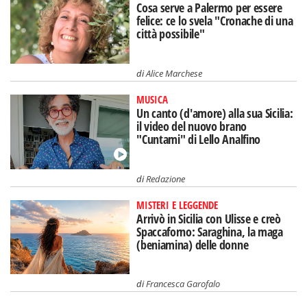
Cosa serve a Palermo per essere
felice: ce lo svela "Cronache di una
città possibile"
di
Alice Marchese
MUSICA
Un canto (d'amore) alla sua Sicilia:
il video del nuovo brano
"Cuntami" di Lello Analfino
di
Redazione
MISTERI E LEGGENDE
Arrivò in Sicilia con Ulisse e creò
Spaccaforno: Saraghina, la maga
(beniamina) delle donne
di
Francesca Garofalo