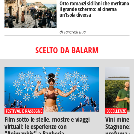
Otto romanzi siciliani che meritano
il grande schermo: al cinema
un'Isola diversa
di
Tancredi Bua
SCELTO DA BALARM
FESTIVAL E RASSEGNE
ECCELLENZE
Film sotto le stelle, mostre e viaggi
Vini minera
virtuali: le esperienze con
Stagnone: l
"Animaphix" a Bagheria
profuma di