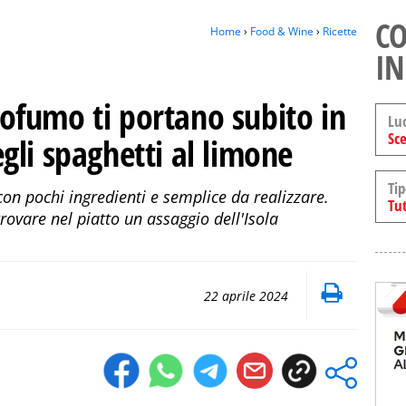
CO
Home
›
Food & Wine
›
Ricette
IN
profumo ti portano subito in
Lu
Sce
degli spaghetti al limone
Tip
n pochi ingredienti e semplice da realizzare.
Tut
trovare nel piatto un assaggio dell'Isola
22 aprile 2024