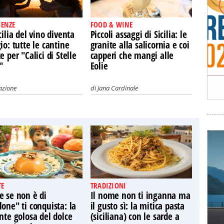
IENZE
FOOD & WINE
cilia del vino diventa
Piccoli assaggi di Sicilia: le
io: tutte le cantine
granite alla salicornia e coi
e per "Calici di Stelle
capperi che mangi alle
"
Eolie
azione
di
Jana Cardinale
TE
TRADIZIONI
e se non è di
Il nome non ti inganna ma
one" ti conquista: la
il gusto sì: la mitica pasta
nte golosa del dolce
(siciliana) con le sarde a