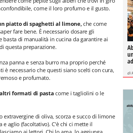
endere come pepite sugli alberi che trovi in giro
 inconfondibile, come il loro profumo e il gusto.
un piatto di spaghetti al limone,
che come
 saper fare bene. È necessario dosare gli
e basta di manualità in cucina da garantire ai
Ab
i questa preparazione.
un
ad
enza panna e senza burro ma proprio perché
ti è necessario che questi siano scelti con cura,
di
 cremoso e profumato.
altri formati di pasta
come i tagliolini o le
o extravergine di oliva, scorza e succo di limone
 aglio (facoltativo). C'è chi ci mette il
asciamo ai lettori. Chi lo ama, lo aggiunga.