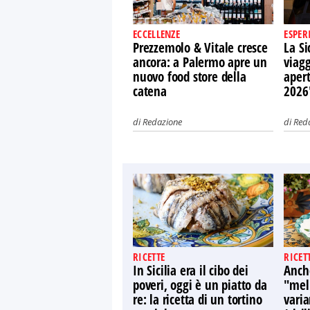
ECCELLENZE
ESPER
Prezzemolo & Vitale cresce
La Si
ancora: a Palermo apre un
viagg
nuovo food store della
apert
catena
2026
di
Redazione
di
Red
RICETTE
RICET
In Sicilia era il cibo dei
Anch
poveri, oggi è un piatto da
"mell
re: la ricetta di un tortino
varia