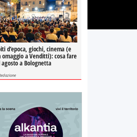
iti d’epoca, giochi, cinema (e
 omaggio a Venditti): cosa fare
 agosto a Bolognetta
Redazione