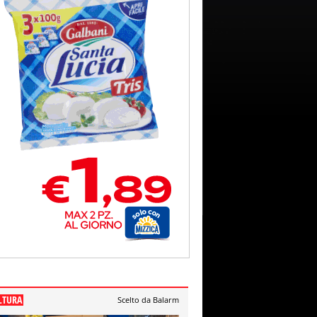
LTURA
Scelto da Balarm