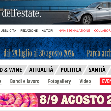
PUBBLICITÀ
REDAZIONE
AUTORI
INVIA SEGNALAZIONE
COLLABOR
D & WINE
ATTUALITÀ
POLITICA
SANITÀ
e
Bandi e lavoro
Fotogallery
Video
EVEN