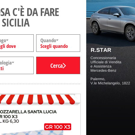
SA C'È DA FARE
 SICILIA
ogo
Quando
gli dove
Scegli quando
ologia
Cerca
ti