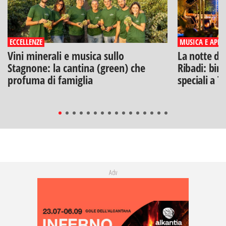
ECCELLENZE
MUSICA E APERI
Vini minerali e musica sullo
La notte di
Stagnone: la cantina (green) che
Ribadi: birr
profuma di famiglia
speciali a T
Adv