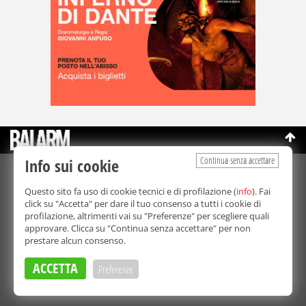
Continua senza accettare
Info sui cookie
©Copyright 2003-2026
Bmedia Srl
- P.IVA 07064240828
Questo sito fa uso di cookie tecnici e di profilazione (
info
). Fai
La riproduzione totale o parziale di tutti i contenuti, in qualunque
click su "Accetta" per dare il tuo consenso a tutti i cookie di
forma, su qualsiasi supporto è proibita.
profilazione, altrimenti vai su "Preferenze" per scegliere quali
Balarm.it è una testata giornalistica registrata. Autorizzazione del
approvare. Clicca su "Continua senza accettare" per non
Tribunale di Palermo n° 32 del 21/10/2003
prestare alcun consenso.
Direttore responsabile:
Fabio Ricotta
Privacy e Cookie Policy
ACCETTA
Preferenze