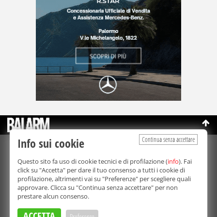
Continua senza accettare
Info sui cookie
©Copyright 2003-2026
Bmedia Srl
- P.IVA 07064240828
Questo sito fa uso di cookie tecnici e di profilazione (
info
). Fai
La riproduzione totale o parziale di tutti i contenuti, in qualunque
click su "Accetta" per dare il tuo consenso a tutti i cookie di
forma, su qualsiasi supporto è proibita.
profilazione, altrimenti vai su "Preferenze" per scegliere quali
Balarm.it è una testata giornalistica registrata. Autorizzazione del
approvare. Clicca su "Continua senza accettare" per non
Tribunale di Palermo n° 32 del 21/10/2003
prestare alcun consenso.
Direttore responsabile:
Fabio Ricotta
Privacy e Cookie Policy
ACCETTA
Preferenze