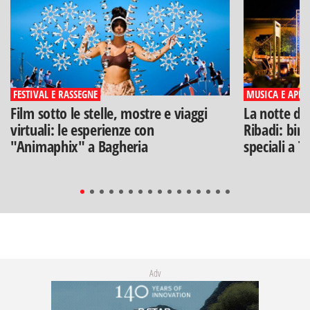
FESTIVAL E RASSEGNE
MUSICA E APERI
Film sotto le stelle, mostre e viaggi
La notte di
virtuali: le esperienze con
Ribadi: birr
"Animaphix" a Bagheria
speciali a T
Adv