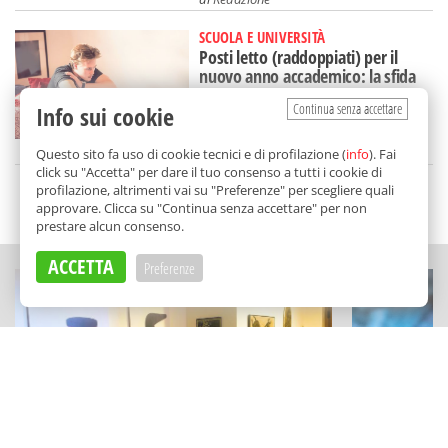
SCUOLA E UNIVERSITÀ
Posti letto (raddoppiati) per il
nuovo anno accademico: la sfida
dell'Ersu a Palermo
Continua senza accettare
Info sui cookie
di
Redazione
Questo sito fa uso di cookie tecnici e di profilazione (
info
). Fai
click su "Accetta" per dare il tuo consenso a tutti i cookie di
profilazione, altrimenti vai su "Preferenze" per scegliere quali
SCELTO DA BALARM
approvare. Clicca su "Continua senza accettare" per non
prestare alcun consenso.
ACCETTA
Preferenze
ARTE E ARCHITETTURA
CONCERTI
Esoterismo e libri rari: a Bagheria il
Lidia Schill