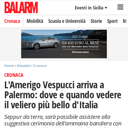
Eventi in Sicilia
Cronaca
Mobilità
Scuola e Università
Storie
Sport
Mo
Home
›
Attualità
›
Cronaca
CRONACA
L'Amerigo Vespucci arriva a
Palermo: dove e quando vedere
il veliero più bello d'Italia
Seppur da terra, sarà possibile assistere alla
suggestiva cerimonia dell'ammaina bandiera con