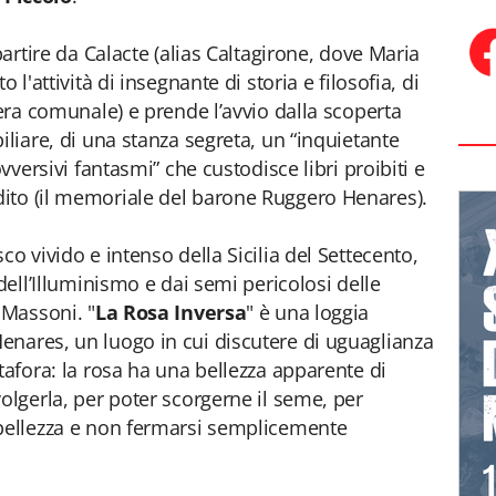
partire da Calacte (alias Caltagirone, dove Maria
 l'attività di insegnante di storia e filosofia, di
iera comunale) e prende l’avvio dalla scoperta
iliare, di una stanza segreta, un “inquietante
ovversivi fantasmi” che custodisce libri proibiti e
ito (il memoriale del barone Ruggero Henares).
co vivido e intenso della Sicilia del Settecento,
dell’Illuminismo e dai semi pericolosi delle
 Massoni. "
La Rosa Inversa
" è una loggia
enares, un luogo in cui discutere di uguaglianza
tafora: la rosa ha una bellezza apparente di
olgerla, per poter scorgerne il seme, per
 bellezza e non fermarsi semplicemente