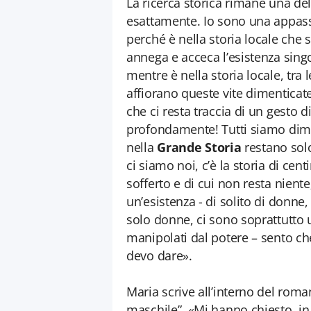
La ricerca storica rimane una del
esattamente. Io sono una appassio
perché è nella storia locale che 
annega e acceca l’esistenza singo
mentre è nella storia locale, tra 
affiorano queste vite dimenticat
che ci resta traccia di un gesto 
profondamente! Tutti siamo dimen
nella
Grande Storia
restano solo
ci siamo noi, c’è la storia di cen
sofferto e di cui non resta nient
un’esistenza - di solito di don
solo donne, ci sono soprattutto uo
manipolati dal potere – sento che
devo dare».
Maria scrive all’interno del roma
maschile”. «Mi hanno chiesto, in