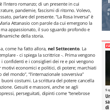
è l’intero romanzo; di un presente in cui
crature, pandemie, fascismi di ritorno. Volevo,
assato, parlare del presente. “La Rosa Inversa” è
 Maria Attanasio con parole da cui emergono la
ile ma appassionato, il suo sguardo profondo e
inamiche della storia.
ES
sa, come ha fatto allora,
nel Settecento
. La
emplare - ci spiega la scrittrice -. Prima vengono
i confidenti e i consiglieri dei re e poi vengono
motivi economici e politici, di potere; marchiati
o del mondo”, “l’internazionale sovversiva”
i buoni costumi. La scrittura del potere cancella
uzione. Gesuiti e massoni, anche se agli
9 a
ppressi, perseguitati, dipinti come “tenebrose
Un
sa
di