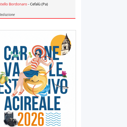
stello Bordonaro
- Cefalù (Pa)
Redazione