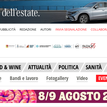
PUBBLICITÀ
REDAZIONE
AUTORI
INVIA SEGNALAZIONE
COLLABOR
D & WINE
ATTUALITÀ
POLITICA
SANITÀ
e
Bandi e lavoro
Fotogallery
Video
EVEN