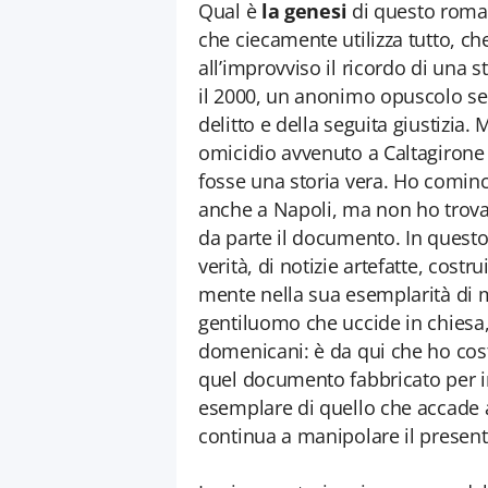
Qual è
la genesi
di questo roman
che ciecamente utilizza tutto, ch
all’improvviso il ricordo di una st
il 2000, un anonimo opuscolo set
delitto e della seguita giustizia.
omicidio avvenuto a Caltagirone (
fosse una storia vera. Ho cominci
anche a Napoli, ma non ho trovat
da parte il documento. In quest
verità, di notizie artefatte, costru
mente nella sua esemplarità di m
gentiluomo che uccide in chiesa, 
domenicani: è da qui che ho cos
quel documento fabbricato per im
esemplare di quello che accade a
continua a manipolare il presente,