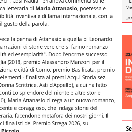
"L
erci". Così Nadia Terranova commenta sulle
ca letteraria di
Maria Attanasio
, poetessa e
Var
sibilità inventiva e di fama internazionale, con la
di
il gusto della parola.
vece la penna di Attanasio a quella di Leonardo
"narrazioni di storie vere che si fanno romanzo
ensità ed esemplarità". Dopo l’enorme successo
glia (2018, premio Alessandro Manzoni per il
ionale città di Como, premio Basilicata, premio
lementi - finalista ai premi Acqui Storia sez.
nna Scrittrice, Asti d’Appello), a cui ha fatto
conti Lo splendore del niente e altre storie
20), Maria Attanasio ci regala un nuovo romanzo,
ncente e coraggioso, che indaga storie del
teraria, facendone metafora dei nostri giorni. Il
ici finalisti del Premio Strega 2026, su
Se
 Piccolo
.