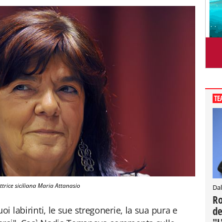
TE
ittrice siciliana Maria Attanasio
Dal
Ro
de
oi labirinti, le sue stregonerie, la sua pura e