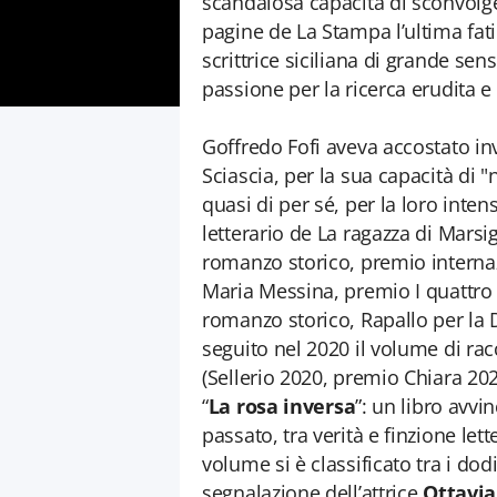
scandalosa capacità di sconvolg
pagine de La Stampa l’ultima fati
scrittrice siciliana di grande sen
passione per la ricerca erudita e 
Goffredo Fofi aveva accostato in
Sciascia, per la sua capacità di 
quasi di per sé, per la loro int
letterario de La ragazza di Marsi
romanzo storico, premio internaz
Maria Messina, premio I quattro e
romanzo storico, Rapallo per la Do
seguito nel 2020 il volume di rac
(Sellerio 2020, premio Chiara 20
“
La rosa inversa
”: un libro avvi
passato, tra verità e finzione let
volume si è classificato tra i dod
segnalazione dell’attrice
Ottavia