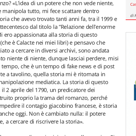
zo? «L’idea di un potere che non vede niente,
Ca
e manipola tutto, mi fece scattare dentro
di
oria che avevo trovato tanti anni fa, tra il 1999 e
tecentesco dal titolo la “Relazione dell’enorme
 Mi ero appassionata alla storia di questo
che è Calacte nei miei libri) e pensavo che
ato a cercare in diversi archivi, sono andata
o niente di niente, dunque lasciai perdere, misi
o tempo, che è un tempo di fake news e di post
ite a tavolino, quella storia mi è ritornata in
anipolazione mediatica. La storia di questo
il 2 aprile del 1790, un predicatore dei
truito proprio la trama del romanzo, perché
pedire il contagio giacobino francese, è storia
nche oggi. Non è cambiato nulla: il potere
 a cercare di riscrivere la storia».