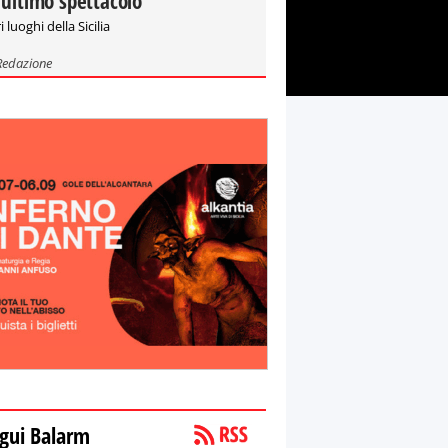
'ultimo spettacolo"
i luoghi della Sicilia
Redazione
gui Balarm