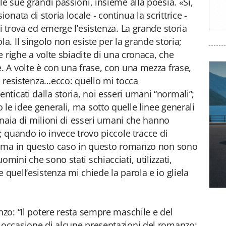
le sue grandi passioni, insieme alla poesia. «Si,
nata di storia locale - continua la scrittrice -
si trova ed emerge l’esistenza. La grande storia
la. Il singolo non esiste per la grande storia;
le righe a volte sbiadite di una cronaca, che
e. A volte è con una frase, con una mezza frase,
di resistenza…ecco: quello mi tocca
ticati dalla storia, noi esseri umani “normali”;
 le idee generali, ma sotto quelle linee generali
tinaia di milioni di esseri umani che hanno
e; quando io invece trovo piccole tracce di
ne, ma in questo caso in questo romanzo non sono
mini che sono stati schiacciati, utilizzati,
 quell’esistenza mi chiede la parola e io gliela
nzo: “Il potere resta sempre maschile e del
 occasione di alcune presentazioni del romanzo: