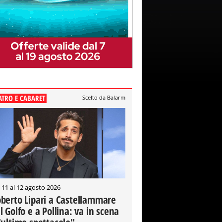
ATRO E CABARET
Scelto da Balarm
 11 al 12 agosto 2026
berto Lipari a Castellammare
l Golfo e a Pollina: va in scena