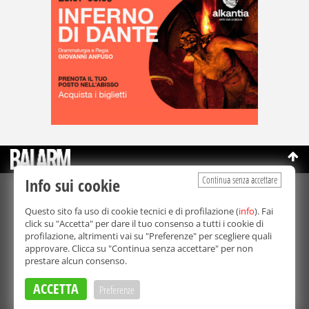
Continua senza accettare
Info sui cookie
©Copyright 2003-2026
Bmedia Srl
- P.IVA 07064240828
Questo sito fa uso di cookie tecnici e di profilazione (
info
). Fai
La riproduzione totale o parziale di tutti i contenuti, in qualunque
click su "Accetta" per dare il tuo consenso a tutti i cookie di
forma, su qualsiasi supporto è proibita.
profilazione, altrimenti vai su "Preferenze" per scegliere quali
Balarm.it è una testata giornalistica registrata. Autorizzazione del
approvare. Clicca su "Continua senza accettare" per non
Tribunale di Palermo n° 32 del 21/10/2003
prestare alcun consenso.
Direttore responsabile:
Fabio Ricotta
Privacy e Cookie Policy
ACCETTA
Preferenze