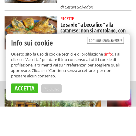
di
Cesare Salvadori
RICETTE
Le sarde "a beccafico" alla
catanese: non si arrotolano, con
un ingrediente a sorpresa
Continua senza accettare
Info sui cookie
di
Redazione
Questo sito fa uso di cookie tecnici e di profilazione (
info
). Fai
click su "Accetta" per dare il tuo consenso a tutti i cookie di
profilazione, altrimenti vai su "Preferenze" per scegliere quali
SCELTO DA BALARM
approvare. Clicca su "Continua senza accettare" per non
prestare alcun consenso.
ACCETTA
Preferenze
ESPERIENZE
FESTIVAL E RAS