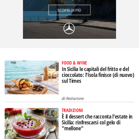
FOOD & WINE
In Sicilia le capitali del fritto e del
cioccolato: l'Isola finisce (di nuovo)
sul Times
di
Redazione
TRADIZIONI
È il dessert che racconta l'estate in
Sicilia: rinfrescarsi col gelo di
"mellone"