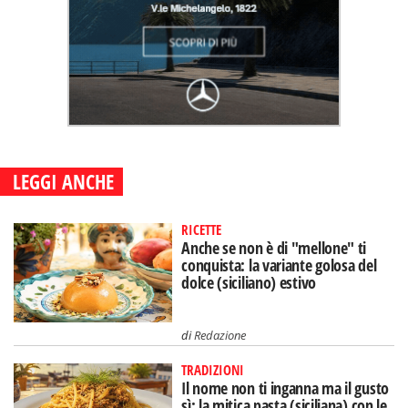
LEGGI ANCHE
RICETTE
Anche se non è di "mellone" ti
conquista: la variante golosa del
dolce (siciliano) estivo
di
Redazione
TRADIZIONI
Il nome non ti inganna ma il gusto
sì: la mitica pasta (siciliana) con le