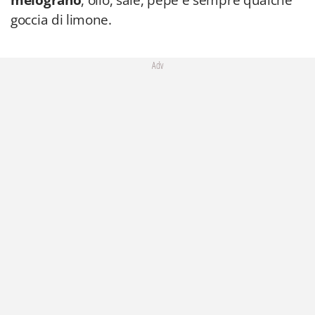
melograno
, olio, sale, pepe e sempre qualche
goccia di limone.
Adv