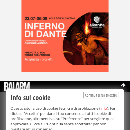
Continua senza accettare
Info sui cookie
©Copyright 2003-2026
Bmedia Srl
- P.IVA 07064240828
Questo sito fa uso di cookie tecnici e di profilazione (
info
). Fai
La riproduzione totale o parziale di tutti i contenuti, in qualunque
click su "Accetta" per dare il tuo consenso a tutti i cookie di
forma, su qualsiasi supporto è proibita.
profilazione, altrimenti vai su "Preferenze" per scegliere quali
Balarm.it è una testata giornalistica registrata. Autorizzazione del
approvare. Clicca su "Continua senza accettare" per non
Tribunale di Palermo n° 32 del 21/10/2003
prestare alcun consenso.
Direttore responsabile:
Fabio Ricotta