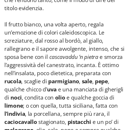
che rendono tanto, come il modo di dire del
titolo evidenzia.
Il frutto bianco, una volta aperto, regala
un’emozione di colori caleidoscopica. Le
screziature, dal rosso al bordò, al giallo,
rallegrano e il sapore avvolgente, intenso, che si
sposa bene con il
cascavaddu ‘n pietra
e smorza
l’aggressività del canestrato, incanta. È ottimo
nell’insalata, poco dietetica, preparata con
rucola
, scaglie di
parmigiano
,
sale
,
pepe
,
qualche chicco d’
uva
e una manciata di gherigli
di
noci
, condita con
olio
e qualche goccia di
limone
; o con quella, tutta siciliana, fatta con
l’indivia
, la porcellana, sempre più rara, il
caciocavallo
stagionato,
pistacchi
e un po’ di