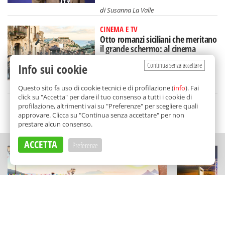
di
Susanna La Valle
CINEMA E TV
Otto romanzi siciliani che meritano
il grande schermo: al cinema
un'Isola diversa
Continua senza accettare
Info sui cookie
di
Tancredi Bua
Questo sito fa uso di cookie tecnici e di profilazione (
info
). Fai
click su "Accetta" per dare il tuo consenso a tutti i cookie di
profilazione, altrimenti vai su "Preferenze" per scegliere quali
SCELTO DA BALARM
approvare. Clicca su "Continua senza accettare" per non
prestare alcun consenso.
ACCETTA
Preferenze
CULTURA
MUSICA E APERI