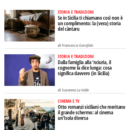
STORIA E TRADIZIONI
Se in Sicilia ti chiamano così non è
un complimento: la (vera) storia
del càntaru
di
Francesca Garofalo
STORIA E TRADIZIONI
Dalla famiglia alla 'nciuria, il
cognome la dice lunga: cosa
significa davvero (in Sicilia)
di
Susanna La Valle
CINEMA E TV
Otto romanzi siciliani che meritano
il grande schermo: al cinema
un'Isola diversa