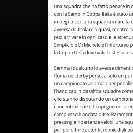
una squadra che ha fatto penare in 
con la Samp in Coppa Italia è stato un
impegno con una squadra infarcita di
avversario titolare o quasi, mentre c
può arrivare in ogni caso e le atte
Simplicio e Di Michele e l’infortunio
la Coppa Uefa dove vale lo stesso dis
Semmai qualcuno lo avesse dimenticat
Roma nel derby perso, a solo un pun
un campionato anomalo per penalizzaz
l'handicap in classifica squadre com
che stanno disputando un campionat
concentrazione ed impegno nel prec
complesso è andata oltre. Raramente s
pressing e ripartenze veloci, una sq
per poi offrire autentici e micidiali a