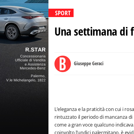
SPORT
Una settimana di 
Giuseppe Geraci
L’eleganza e la praticità con cui i r
rintuzzato il periodo di mancanza di r
come a gran voce qualcuno indicava.
coinvolto l’undici palermitano, è evide