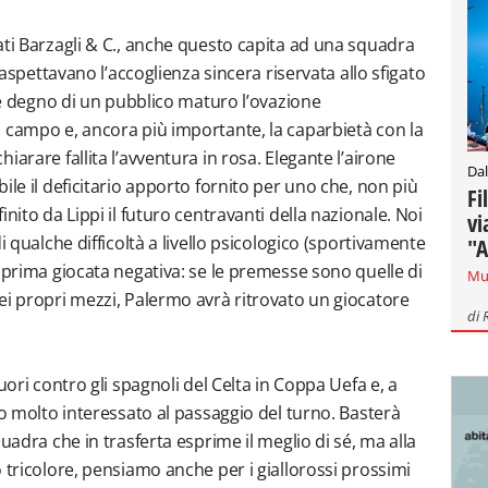
ati Barzagli & C., anche questo capita ad una squadra
i aspettavano l’accoglienza sincera riservata allo sfigato
o e degno di un pubblico maturo l’ovazione
 campo e, ancora più importante, la caparbietà con la
arare fallita l’avventura in rosa. Elegante l’airone
Dal
ile il deficitario apporto fornito per uno che, non più
Fi
nito da Lippi il futuro centravanti della nazionale. Noi
vi
i qualche difficoltà a livello psicologico (sportivamente
"A
 prima giocata negativa: se le premesse sono quelle di
Mu
ei propri mezzi, Palermo avrà ritrovato un giocatore
di
uori contro gli spagnoli del Celta in Coppa Uefa e, a
to molto interessato al passaggio del turno. Basterà
uadra che in trasferta esprime il meglio di sé, ma alla
 tricolore, pensiamo anche per i giallorossi prossimi