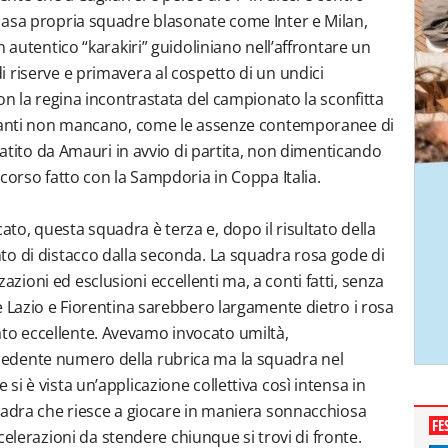
casa propria squadre blasonate come Inter e Milan,
 autentico “karakiri” guidoliniano nell’affrontare un
 riserve e primavera al cospetto di un undici
on la regina incontrastata del campionato la sconfitta
nuanti non mancano, come le assenze contemporanee di
 patito da Amauri in avvio di partita, non dimenticando
corso fatto con la Sampdoria in Coppa Italia.
o, questa squadra è terza e, dopo il risultato della
to di distacco dalla seconda. La squadra rosa gode di
ioni ed esclusioni eccellenti ma, a conti fatti, senza
e Lazio e Fiorentina sarebbero largamente dietro i rosa
o eccellente. Avevamo invocato umiltà,
edente numero della rubrica ma la squadra nel
i è vista un’applicazione collettiva così intensa in
uadra che riesce a giocare in maniera sonnacchiosa
FE
ccelerazioni da stendere chiunque si trovi di fronte.