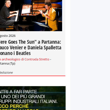
gosto 2026
ere Goes The Sun" a Partanna:
auco Venier e Daniela Spalletta
onano i Beatles
o archeologico di Contrada Stretto
-
tanna (Tp)
Redazione