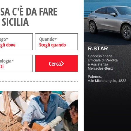
SA C'È DA FARE
 SICILIA
ogo
Quando
gli dove
Scegli quando
ologia
Cerca
ti