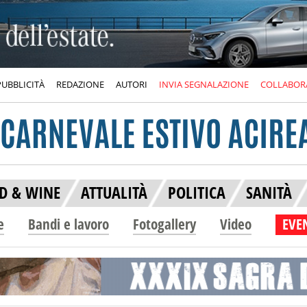
PUBBLICITÀ
REDAZIONE
AUTORI
INVIA SEGNALAZIONE
COLLABOR
D & WINE
ATTUALITÀ
POLITICA
SANITÀ
e
Bandi e lavoro
Fotogallery
Video
EVEN