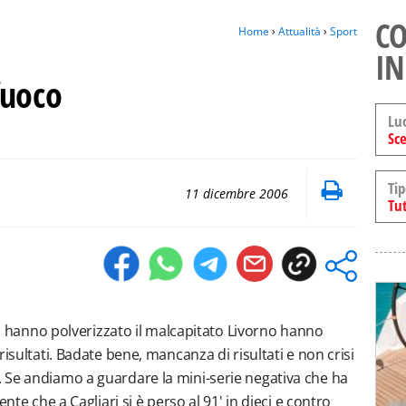
CO
Home
›
Attualità
›
Sport
IN
fuoco
Lu
Sce
Tip
11 dicembre 2006
Tut
osa hanno polverizzato il malcapitato Livorno hanno
isultati. Badate bene, mancanza di risultati e non crisi
 Se andiamo a guardare la mini-serie negativa che ha
nte che a Cagliari si è perso al 91' in dieci e contro