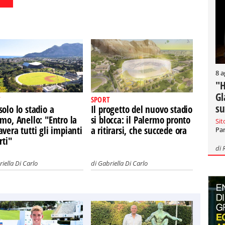
8 a
"H
Gl
SPORT
su
olo lo stadio a
Il progetto del nuovo stadio
mo, Anello: "Entro la
si blocca: il Palermo pronto
Sit
vera tutti gli impianti
a ritirarsi, che succede ora
Par
rti"
di
iella Di Carlo
di
Gabriella Di Carlo