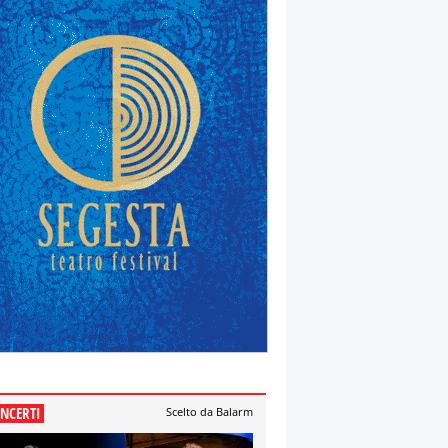
NCERTI
Scelto da Balarm