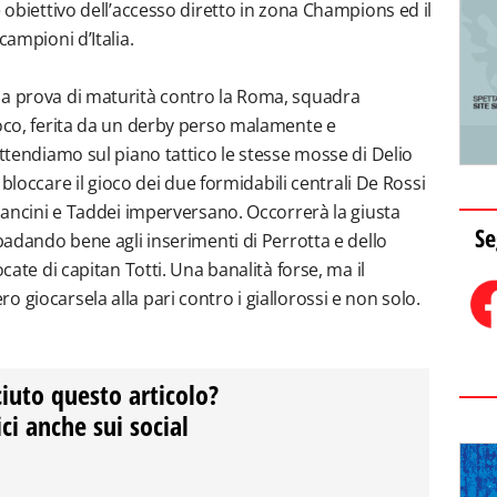
e obiettivo dell’accesso diretto in zona Champions ed il
campioni d’Italia.
na prova di maturità contro la Roma, squadra
ioco, ferita da un derby perso malamente e
attendiamo sul piano tattico le stesse mosse di Delio
a bloccare il gioco dei due formidabili centrali De Rossi
 Mancini e Taddei imperversano. Occorrerà la giusta
Se
 badando bene agli inserimenti di Perrotta e dello
ocate di capitan Totti. Una banalità forse, ma il
 giocarsela alla pari contro i giallorossi e non solo.
ciuto questo articolo?
ci anche sui social