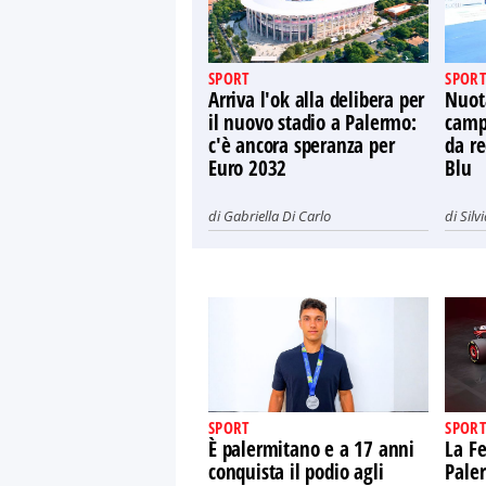
SPORT
SPORT
Arriva l'ok alla delibera per
Nuot
il nuovo stadio a Palermo:
camp
c'è ancora speranza per
da re
Euro 2032
Blu
di
Gabriella Di Carlo
di
Silv
SPORT
SPORT
È palermitano e a 17 anni
La Fe
conquista il podio agli
Pale