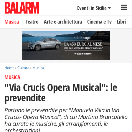
Eventi in Sicilia
Musica
Teatro
Arte e architettura
Cinema e Tv
Libri
Home
›
Cultura
›
Musica
MUSICA
"Via Crucis Opera Musical": le
prevendite
Partono le prevendite per "Manuela Villa in Via
Crucis- Opera Musical", di cui Martino Brancatello
ha curato le musiche, gli arrangiamenti, le
orchestrazioni