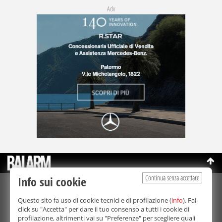
Adv
Continua senza accettare
Info sui cookie
©Copyright 2003-2026
Bmedia Srl
- P.IVA 07064240828
Questo sito fa uso di cookie tecnici e di profilazione (
info
). Fai
La riproduzione totale o parziale di tutti i contenuti, in qualunque
click su "Accetta" per dare il tuo consenso a tutti i cookie di
forma, su qualsiasi supporto è proibita.
profilazione, altrimenti vai su "Preferenze" per scegliere quali
Balarm.it è una testata giornalistica registrata. Autorizzazione del