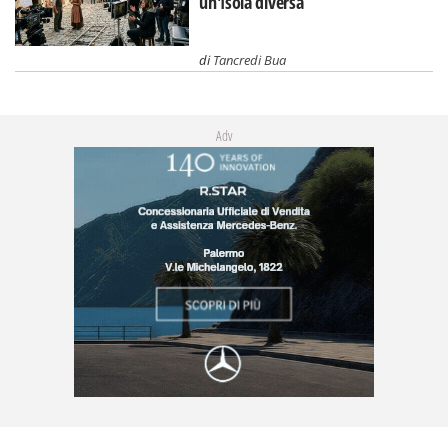
un'Isola diversa
di
Tancredi Bua
Adv