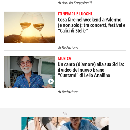
di
Aurelio Sanguinetti
ITINERARI E LUOGHI
Cosa fare nel weekend a Palermo
(e non solo): tra concerti, festival e
"Calici di Stelle"
di
Redazione
MUSICA
Un canto (d'amore) alla sua Sicilia:
il video del nuovo brano
"Cuntami" di Lello Analfino
di
Redazione
Adv