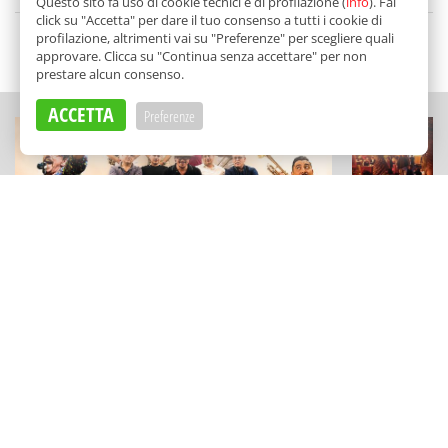
di
Redazione
Questo sito fa uso di cookie tecnici e di profilazione (
info
). Fai
click su "Accetta" per dare il tuo consenso a tutti i cookie di
profilazione, altrimenti vai su "Preferenze" per scegliere quali
SCELTO DA BALARM
approvare. Clicca su "Continua senza accettare" per non
prestare alcun consenso.
ACCETTA
Preferenze
MUSICA
ESPERIENZE
Il "Festival delle Musiche" a
"Kaid sotto
Marineo: grandi omaggi, ritmi
visite e deg
travolgenti (e visite al Castello)
astronomia