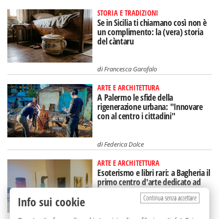
STORIA E TRADIZIONI
Se in Sicilia ti chiamano così non è
un complimento: la (vera) storia
del càntaru
di
Francesca Garofalo
ARTE E ARCHITETTURA
A Palermo le sfide della
rigenerazione urbana: "Innovare
con al centro i cittadini"
di
Federica Dolce
ARTE E ARCHITETTURA
Esoterismo e libri rari: a Bagheria il
primo centro d'arte dedicato ad
Aleister Crowley
Continua senza accettare
Info sui cookie