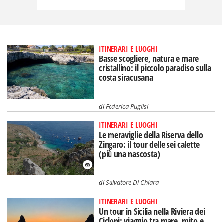
ITINERARI E LUOGHI
Basse scogliere, natura e mare
cristallino: il piccolo paradiso sulla
costa siracusana
di
Federica Puglisi
ITINERARI E LUOGHI
Le meraviglie della Riserva dello
Zingaro: il tour delle sei calette
(più una nascosta)
di
Salvatore Di Chiara
ITINERARI E LUOGHI
Un tour in Sicilia nella Riviera dei
Ciclopi: viaggio tra mare, mito e