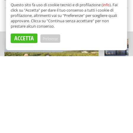
di
Jana Cardinale
Questo sito fa uso di cookie tecnici e di profilazione (
info
). Fai
click su "Accetta" per dare il tuo consenso a tutti i cookie di
profilazione, altrimenti vai su "Preferenze" per scegliere quali
SCELTO DA BALARM
approvare. Clicca su "Continua senza accettare" per non
prestare alcun consenso.
ACCETTA
Preferenze
ECCELLENZE
STORIE
Vini minerali e musica sullo
La resisten
Stagnone: la cantina (green) che
Intorre: l'
profuma di famiglia
storie a Pa