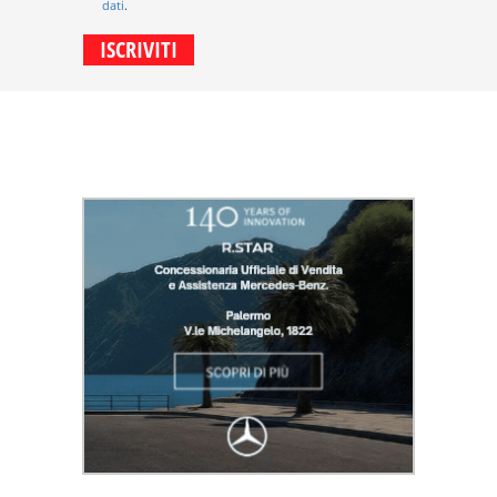
dati
.