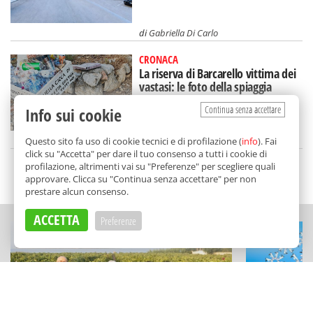
di
Gabriella Di Carlo
CRONACA
La riserva di Barcarello vittima dei
vastasi: le foto della spiaggia
lasciata nel degrado
Continua senza accettare
Info sui cookie
di
Alice Marchese
Questo sito fa uso di cookie tecnici e di profilazione (
info
). Fai
click su "Accetta" per dare il tuo consenso a tutti i cookie di
profilazione, altrimenti vai su "Preferenze" per scegliere quali
SCELTO DA BALARM
approvare. Clicca su "Continua senza accettare" per non
prestare alcun consenso.
ACCETTA
Preferenze