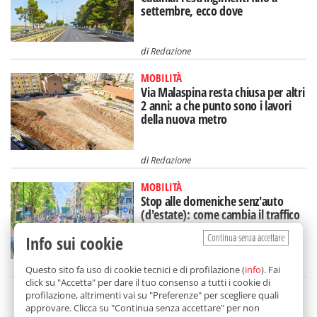
settembre, ecco dove
di
Redazione
MOBILITÀ
Via Malaspina resta chiusa per altri
2 anni: a che punto sono i lavori
della nuova metro
di
Redazione
MOBILITÀ
Stop alle domeniche senz'auto
(d'estate): come cambia il traffico
in via Libertà
Continua senza accettare
Info sui cookie
di
Redazione
Questo sito fa uso di cookie tecnici e di profilazione (
info
). Fai
click su "Accetta" per dare il tuo consenso a tutti i cookie di
profilazione, altrimenti vai su "Preferenze" per scegliere quali
SCELTO DA BALARM
approvare. Clicca su "Continua senza accettare" per non