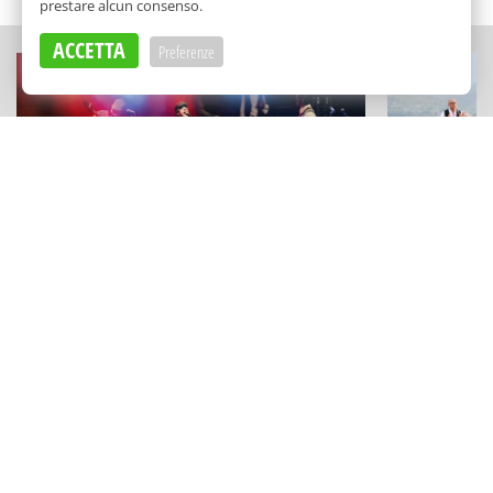
prestare alcun consenso.
ACCETTA
Preferenze
FESTIVAL E RASSEGNE
SAGRE DI PAESE
Concerti, arte e stand up tra i tesori
Una festa di
siciliani: "Mosaico Festival" a Piazza
sulle Madon
Armerina
a Pollina