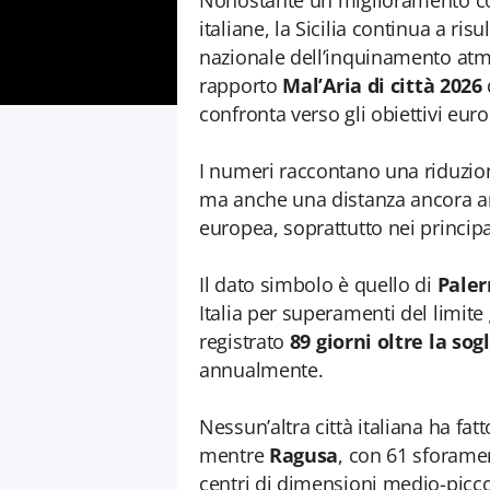
Nonostante un miglioramento comp
italiane, la Sicilia continua a ris
nazionale dell’inquinamento atm
rapporto
Mal’Aria di città 2026
confronta verso gli obiettivi europ
I numeri raccontano una riduzion
ma anche una distanza ancora ampi
europea, soprattutto nei principal
Il dato simbolo è quello di
Pale
Italia per superamenti del limite
registrato
89 giorni oltre la sog
annualmente.
Nessun’altra città italiana ha fa
mentre
Ragusa
, con 61 sforamen
centri di dimensioni medio-piccole