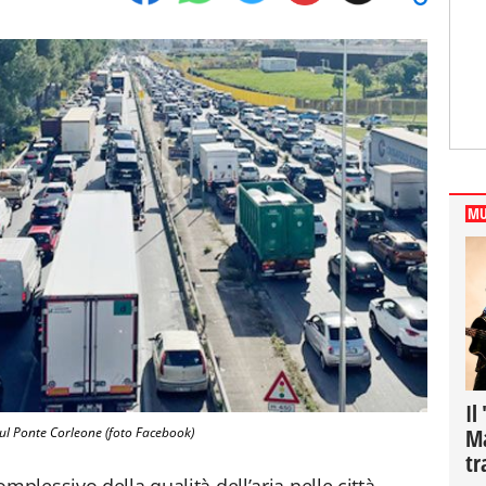
MU
Il
Ma
sul Ponte Corleone (foto Facebook)
tr