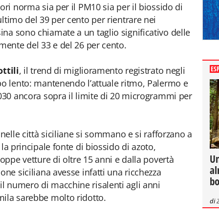
ori norma sia per il PM10 sia per il biossido di
ltimo del 39 per cento per rientrare nei
na sono chiamate a un taglio significativo delle
amente del 33 e del 26 per cento.
ES
ttili
, il trend di miglioramento registrato negli
po lento: mantenendo l’attuale ritmo, Palermo e
2030 ancora sopra il limite di 20 microgrammi per
 nelle città siciliane si sommano e si rafforzano a
la principale fonte di biossido di azoto,
Un
roppe vetture di oltre 15 anni e dalla povertà
al
one siciliana avesse infatti una ricchezza
bo
l numero di macchine risalenti agli anni
mila sarebbe molto ridotto.
di