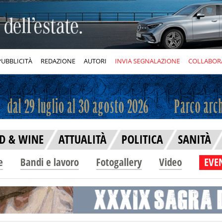
PUBBLICITÀ
REDAZIONE
AUTORI
INVIA SEGNALAZIONE
COLLABOR
D & WINE
ATTUALITÀ
POLITICA
SANITÀ
e
Bandi e lavoro
Fotogallery
Video
EVEN