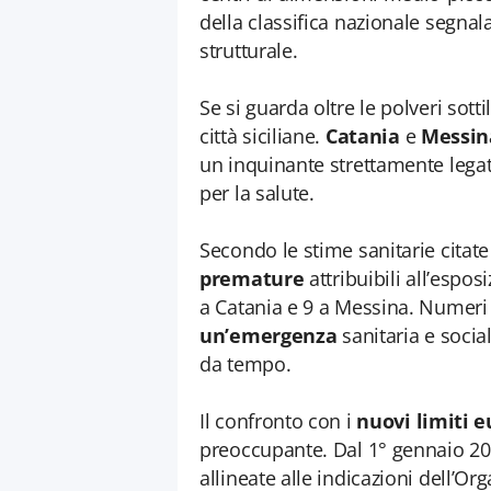
della classifica nazionale segna
strutturale.
Se si guarda oltre le polveri sott
città siciliane.
Catania
e
Messin
un inquinante strettamente legat
per la salute.
Secondo le stime sanitarie citate
premature
attribuibili all’espo
a Catania e 9 a Messina. Numeri
un’emergenza
sanitaria e socia
da tempo.
Il confronto con i
nuovi limiti e
preoccupante. Dal 1° gennaio 203
allineate alle indicazioni dell’O