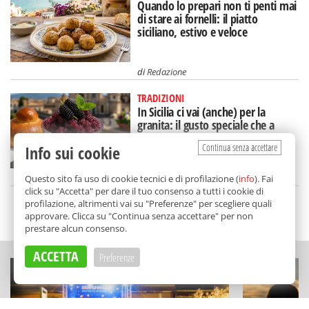
Quando lo prepari non ti penti mai
di stare ai fornelli: il piatto
siciliano, estivo e veloce
di
Redazione
TRADIZIONI
In Sicilia ci vai (anche) per la
granita: il gusto speciale che a
Catania mangi a colazione
Continua senza accettare
Info sui cookie
di
Nicoletta Dammone Sessa
Questo sito fa uso di cookie tecnici e di profilazione (
info
). Fai
click su "Accetta" per dare il tuo consenso a tutti i cookie di
profilazione, altrimenti vai su "Preferenze" per scegliere quali
SCELTO DA BALARM
approvare. Clicca su "Continua senza accettare" per non
prestare alcun consenso.
ACCETTA
Preferenze