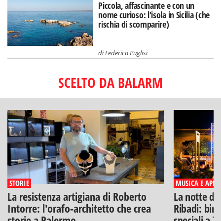
Piccola, affascinante e con un
nome curioso: l'isola in Sicilia (che
rischia di scomparire)
di
Federica Puglisi
SCELTO DA BALARM
STORIE
MUSICA E APERI
La resistenza artigiana di Roberto
La notte di
Intorre: l'orafo-architetto che crea
Ribadi: birr
storie a Palermo
speciali a T