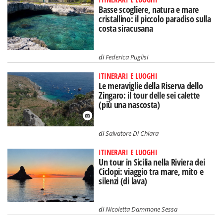
Basse scogliere, natura e mare
cristallino: il piccolo paradiso sulla
costa siracusana
di
Federica Puglisi
ITINERARI E LUOGHI
Le meraviglie della Riserva dello
Zingaro: il tour delle sei calette
(più una nascosta)
di
Salvatore Di Chiara
ITINERARI E LUOGHI
Un tour in Sicilia nella Riviera dei
Ciclopi: viaggio tra mare, mito e
silenzi (di lava)
di
Nicoletta Dammone Sessa