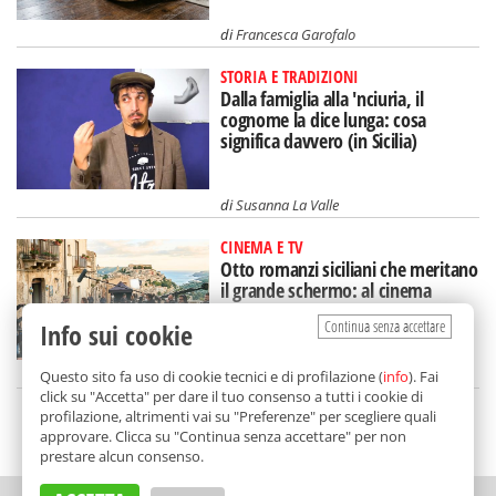
di
Francesca Garofalo
STORIA E TRADIZIONI
Dalla famiglia alla 'nciuria, il
cognome la dice lunga: cosa
significa davvero (in Sicilia)
di
Susanna La Valle
CINEMA E TV
Otto romanzi siciliani che meritano
il grande schermo: al cinema
un'Isola diversa
Continua senza accettare
Info sui cookie
di
Tancredi Bua
Questo sito fa uso di cookie tecnici e di profilazione (
info
). Fai
click su "Accetta" per dare il tuo consenso a tutti i cookie di
profilazione, altrimenti vai su "Preferenze" per scegliere quali
SCELTO DA BALARM
approvare. Clicca su "Continua senza accettare" per non
prestare alcun consenso.