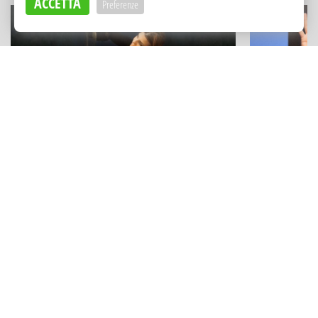
ACCETTA
Preferenze
ESPERIENZE
TEATRO E CABA
Un capolavoro disegnato con la
Roberto Lip
sabbia: Stefania Bruno al Castello di
Golfo e a Po
Cefalù
spettacolo"
Adv