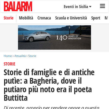
Eventi in Sicilia
Storie
Mobilità
Cronaca
Scuola e Università
Sport
Mo
Home
›
Attualità
›
Storie
STORIE
Storie di famiglie e di antiche
putìe: a Bagheria, dove il
putiaro più noto era il poeta
Buttitta
Di recente, proprio per rendere onore a questa