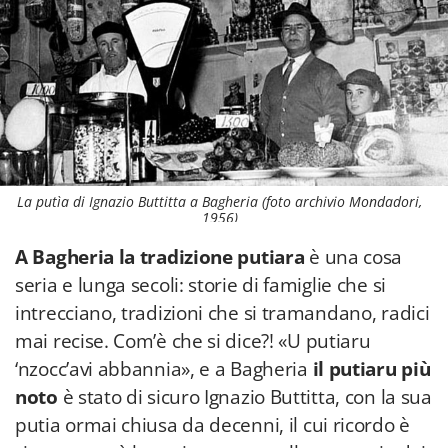
La putìa di Ignazio Buttitta a Bagheria (foto archivio Mondadori,
1956)
A Bagheria la tradizione putiara
è una cosa
seria e lunga secoli: storie di famiglie che si
intrecciano, tradizioni che si tramandano, radici
mai recise. Com’è che si dice?! «U putiaru
‘nzocc’avi abbannia», e a Bagheria
il putiaru più
noto
è stato di sicuro Ignazio Buttitta, con la sua
putia ormai chiusa da decenni, il cui ricordo è