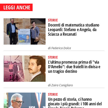
LEGGI ANCHE
STORIE
Docenti di matematica studiano
Leopardi: Stefano e Angela, da
Sciacca a Recanati
di
Federica Dolce
STORIE
L'ultima promessa prima di "via
D'Amelio": due fratelli in divisa e
un tragico destino
di
Zaira Conigliaro
STORIE
Un pezzo di storia, ci hanno
giocato i più grandi: i 100 anni del