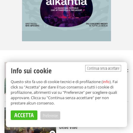
STORIE
Continua senza accettare
Info sui cookie
È uno dei dolci simbolo della Sicilia:
chi ha inventato il (mega) cannolo
di Dattilo
Questo sito fa uso di cookie tecnici e di profilazione (
info
). Fai
click su "Accetta" per dare il tuo consenso a tutti i cookie di
profilazione, altrimenti vai su "Preferenze" per scegliere quali
approvare. Clicca su "Continua senza accettare" per non
di
Jana Cardinale
prestare alcun consenso.
STORIE
ACCETTA
Una dimora da Oscar per il giorno
Preferenze
del Sì: un gioiello unico nella "città
delle ville"