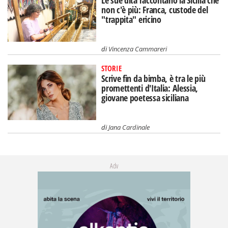
Le sue dita raccontano la Sicilia che
non c'è più: Franca, custode del
"trappita" ericino
di
Vincenza Cammareri
STORIE
Scrive fin da bimba, è tra le più
promettenti d'Italia: Alessia,
giovane poetessa siciliana
di
Jana Cardinale
Adv