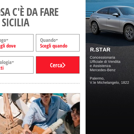
SA C'È DA FARE
 SICILIA
ogo
Quando
gli dove
Scegli quando
ologia
Cerca
ti