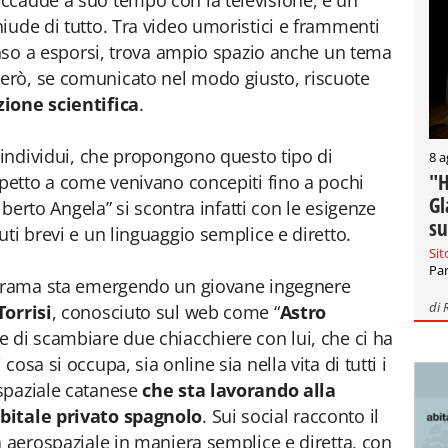
ccadde a suo tempo con la televisione, è un
iude di tutto. Tra video umoristici e frammenti
penso a esporsi, trova ampio spazio anche un tema
erò, se comunicato nel modo giusto, riscuote
zione scientifica
.
i individui, che propongono questo tipo di
8 a
"H
spetto a come venivano concepiti fino a pochi
Gl
Alberto Angela” si scontra infatti con le esigenze
su
ti brevi e un linguaggio semplice e diretto.
Sit
Par
norama sta emergendo un giovane ingegnere
di
Torrisi
, conosciuto sul web come “
Astro
e di scambiare due chiacchiere con lui, che ci ha
osa si occupa, sia online sia nella vita di tutti i
spaziale catanese
che sta lavorando alla
bitale privato spagnolo
. Sui social racconto il
a aerospaziale in maniera semplice e diretta, con