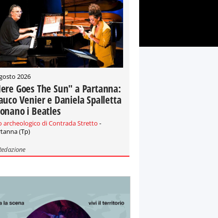
gosto 2026
ere Goes The Sun" a Partanna:
auco Venier e Daniela Spalletta
onano i Beatles
o archeologico di Contrada Stretto
-
tanna (Tp)
Redazione