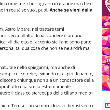
entiti come me, che sognano in grande ma che ci
 in realtà se vuoi, puoi.
Anche se vieni dalla
am, Astro Mbare, nel trattare temi
on cerca affatto di nascondere il proprio
e: «Il dialetto e l’accento siciliano sono parte
personalità, qualcosa che non se ne andrà mai
naturale nello spiegarmi, ma anche di
emplice e diretto, evitando quei giri di parole,
idiscono chiunque non sia un conoscitore della
è soprattutto una scelta estremamente
tere il classico stereotipo del siciliano medio».
niele Torrisi – ho sempre dovuto dimostrare coi
MU