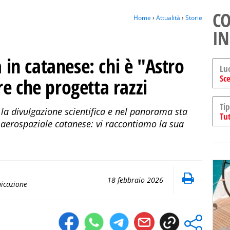
CO
Home
›
Attualità
›
Storie
IN
a in catanese: chi è "Astro
Lu
Sce
e che progetta razzi
Tip
la divulgazione scientifica e nel panorama sta
Tut
aerospaziale catanese: vi raccontiamo la sua
18 febbraio 2026
nicazione