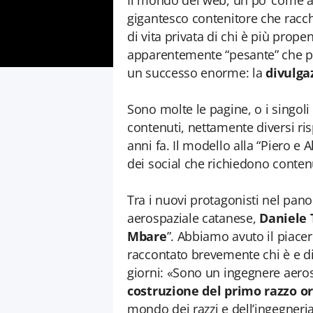
Il mondo del web, un po’ come a
gigantesco contenitore che racch
di vita privata di chi è più pro
apparentemente “pesante” che p
un successo enorme: la
divulga
Sono molte le pagine, o i singol
contenuti, nettamente diversi ri
anni fa. Il modello alla “Piero e 
dei social che richiedono contenu
Tra i nuovi protagonisti nel pa
aerospaziale catanese,
Daniele 
Mbare
”. Abbiamo avuto il piacer
raccontato brevemente chi è e di c
giorni: «Sono un ingegnere aero
costruzione del primo razzo or
mondo dei razzi e dell’ingegneri