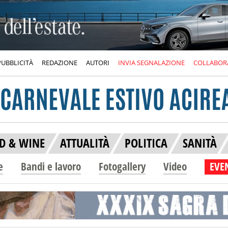
PUBBLICITÀ
REDAZIONE
AUTORI
INVIA SEGNALAZIONE
COLLABOR
D & WINE
ATTUALITÀ
POLITICA
SANITÀ
e
Bandi e lavoro
Fotogallery
Video
EVEN