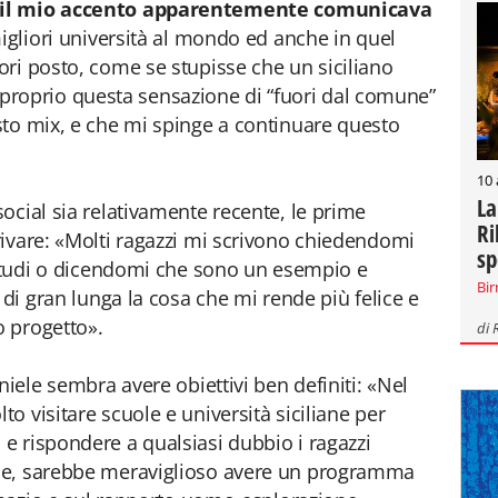
 il mio accento apparentemente comunicava
migliori università al mondo ed anche in quel
ri posto, come se stupisse che un siciliano
. È proprio questa sensazione di “fuori dal comune”
sto mix, e che mi spinge a continuare questo
10
La
ocial sia relativamente recente, le prime
Ri
ivare: «Molti ragazzi mi scrivono chiedendomi
sp
 studi o dicendomi che sono un esempio e
Bir
 di gran lunga la cosa che mi rende più felice e
o progetto».
di
niele sembra avere obiettivi ben definiti: «Nel
 visitare scuole e università siciliane per
e rispondere a qualsiasi dubbio i ragazzi
ne, sarebbe meraviglioso avere un programma