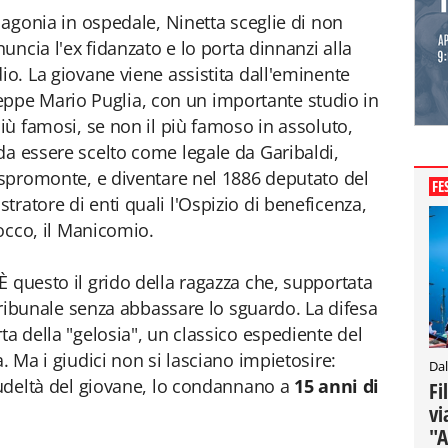
i agonia in ospedale, Ninetta sceglie di non
nuncia l'ex fidanzato e lo porta dinnanzi alla
io. La giovane viene assistita dall'eminente
pe Mario Puglia, con un importante studio in
più famosi, se non il più famoso in assoluto,
da essere scelto come legale da Garibaldi,
’Aspromonte, e diventare nel 1886 deputato del
FE
ratore di enti quali l'Ospizio di beneficenza,
Rocco, il Manicomio.
È questo il grido della ragazza che, supportata
i tribunale senza abbassare lo sguardo. La difesa
ta della "gelosia", un classico espediente del
. Ma i giudici non si lasciano impietosire:
Dal
crudeltà del giovane, lo condannano a
15 anni di
Fi
vi
"A