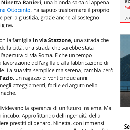
de
è
Ninetta Ranieri
, una bionda sarta di appena
Pol
ine Ottocento
, ha saputo trasformare il proprio
 per la giustizia, grazie anche al sostegno
di
igine.
con la famiglia
in via Stazzone
, una strada che
 della città, una strada che sarebbe stata
’apertura di via Roma. E che un tempo
la lavorazione dell’argilla e alla fabbricazione di
ie. La sua vita semplice ma serena, cambia però
Fazio
, un ragazzo di venticinque anni,
 negli atteggiamenti, facile ed arguto nella
onache.
dividevano la speranza di un futuro insieme. Ma
n incubo. Approfittando dell’ingenuità della
dere prestiti di denaro. Ninetta, con immensi
Se