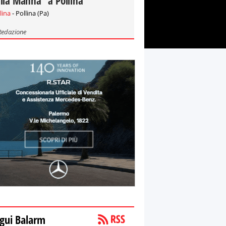
lla Manna" a Pollina
lina
- Pollina (Pa)
Redazione
gui Balarm