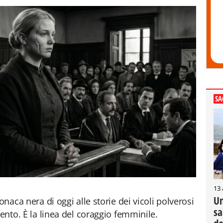
SA
13
Un
onaca nera di oggi alle storie dei vicoli polverosi
sa
cento. È la linea del coraggio femminile.