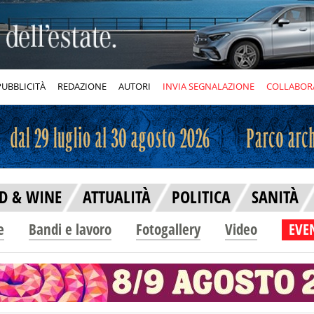
PUBBLICITÀ
REDAZIONE
AUTORI
INVIA SEGNALAZIONE
COLLABOR
D & WINE
ATTUALITÀ
POLITICA
SANITÀ
e
Bandi e lavoro
Fotogallery
Video
EVEN