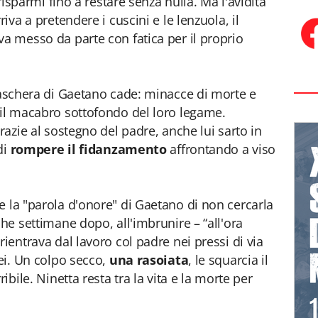
 risparmi fino a restare senza nulla. Ma l'avidità
riva a pretendere i cuscini e le lenzuola, il
va messo da parte con fatica per il proprio
aschera di Gaetano cade: minacce di morte e
 il macabro sottofondo del loro legame.
Grazie al sostegno del padre, anche lui sarto in
di
rompere il fidanzamento
affrontando a viso
e la "parola d'onore" di Gaetano di non cercarla
che settimane dopo, all'imbrunire – “all'ora
rientrava dal lavoro col padre nei pressi di via
lei. Un colpo secco,
una rasoiata
, le squarcia il
ibile. Ninetta resta tra la vita e la morte per