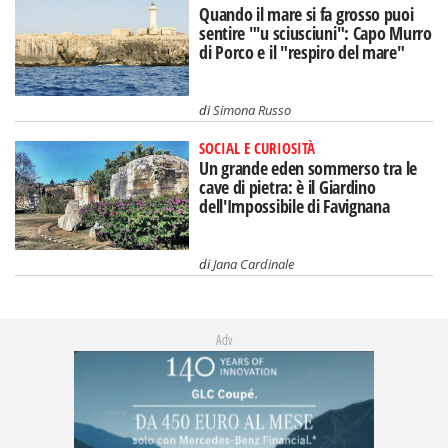
Quando il mare si fa grosso puoi
sentire "'u sciusciuni": Capo Murro
di Porco e il "respiro del mare"
di
Simona Russo
SOCIAL E CURIOSITÀ
Un grande eden sommerso tra le
cave di pietra: è il Giardino
dell'Impossibile di Favignana
di
Jana Cardinale
Adv