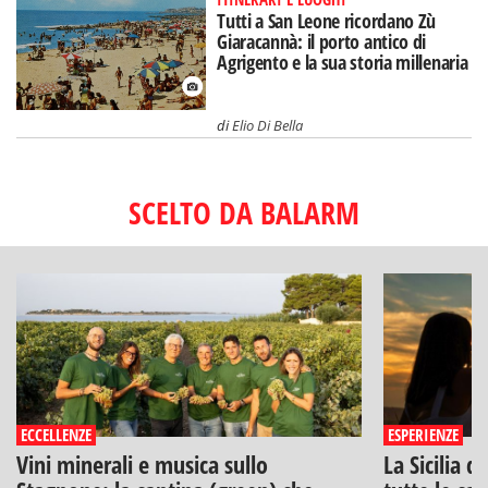
Tutti a San Leone ricordano Zù
Giaracannà: il porto antico di
Agrigento e la sua storia millenaria
di
Elio Di Bella
SCELTO DA BALARM
ECCELLENZE
ESPERIENZE
Vini minerali e musica sullo
La Sicilia d