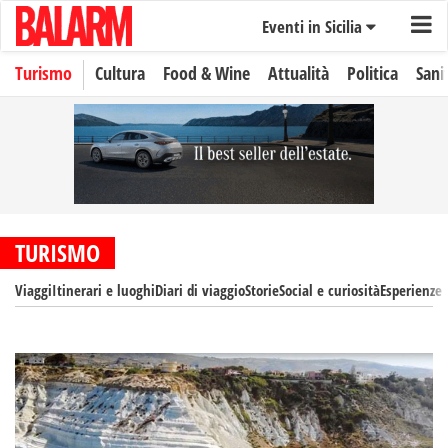
Eventi in Sicilia
Turismo
Cultura
Food & Wine
Attualità
Politica
Sani
TURISMO
Viaggi
Itinerari e luoghi
Diari di viaggio
Storie
Social e curiosità
Esperienze