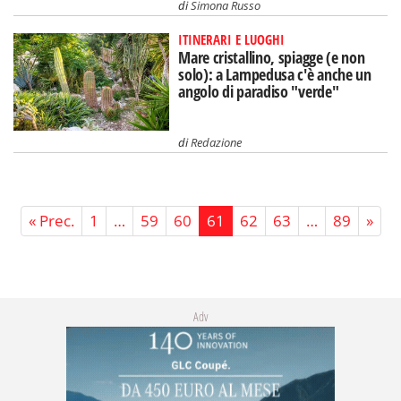
di
Simona Russo
ITINERARI E LUOGHI
Mare cristallino, spiagge (e non
solo): a Lampedusa c'è anche un
angolo di paradiso "verde"
di
Redazione
« Prec.
1
…
59
60
61
62
63
…
89
»
Adv