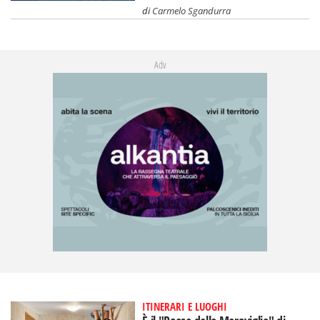
di
Carmelo Sgandurra
Adv
ITINERARI E LUOGHI