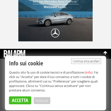
Continua senza accettare
Info sui cookie
©Copyright 2003-2026
Bmedia Srl
- P.IVA 07064240828
Questo sito fa uso di cookie tecnici e di profilazione (
info
). Fai
La riproduzione totale o parziale di tutti i contenuti, in qualunque
click su "Accetta" per dare il tuo consenso a tutti i cookie di
forma, su qualsiasi supporto è proibita.
profilazione, altrimenti vai su "Preferenze" per scegliere quali
Balarm.it è una testata giornalistica registrata. Autorizzazione del
approvare. Clicca su "Continua senza accettare" per non
Tribunale di Palermo n° 32 del 21/10/2003
prestare alcun consenso.
Direttore responsabile:
Fabio Ricotta
Privacy e Cookie Policy
ACCETTA
Preferenze