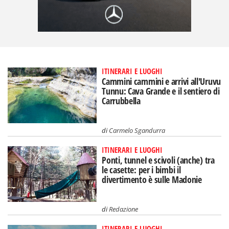
ITINERARI E LUOGHI
Cammini cammini e arrivi all'Uruvu
Tunnu: Cava Grande e il sentiero di
Carrubbella
di
Carmelo Sgandurra
ITINERARI E LUOGHI
Ponti, tunnel e scivoli (anche) tra
le casette: per i bimbi il
divertimento è sulle Madonie
di
Redazione
ITINERARI E LUOGHI