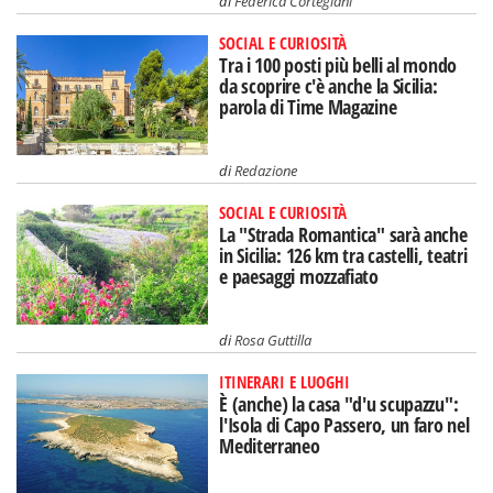
di
Federica Cortegiani
SOCIAL E CURIOSITÀ
Tra i 100 posti più belli al mondo
da scoprire c'è anche la Sicilia:
parola di Time Magazine
di
Redazione
SOCIAL E CURIOSITÀ
La "Strada Romantica" sarà anche
in Sicilia: 126 km tra castelli, teatri
e paesaggi mozzafiato
di
Rosa Guttilla
ITINERARI E LUOGHI
È (anche) la casa "d'u scupazzu":
l'Isola di Capo Passero, un faro nel
Mediterraneo