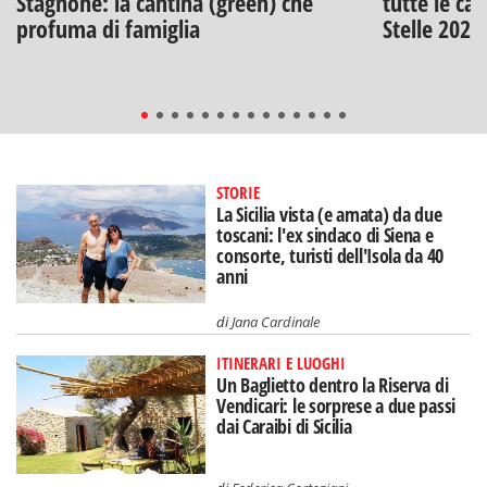
Stagnone: la cantina (green) che
tutte le can
profuma di famiglia
Stelle 2026
STORIE
La Sicilia vista (e amata) da due
toscani: l'ex sindaco di Siena e
consorte, turisti dell'Isola da 40
anni
di
Jana Cardinale
ITINERARI E LUOGHI
Un Baglietto dentro la Riserva di
Vendicari: le sorprese a due passi
dai Caraibi di Sicilia