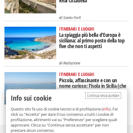
Real Cittadella
di
Santo Forlì
ITINERARI E LUOGHI
La spiaggia più bella d'Europa è
siciliana: al primo posto della top
five che non ti aspetti
di
Redazione
ITINERARI E LUOGHI
Piccola, affascinante e con un
nome curioso: l'isola in Sicilia (che
rischia di scomparire)
Continua senza accettare
Info sui cookie
di
Federica Puglisi
Questo sito fa uso di cookie tecnici e di profilazione (
info
). Fai
click su "Accetta" per dare il tuo consenso a tutti i cookie di
profilazione, altrimenti vai su "Preferenze" per scegliere quali
approvare. Clicca su "Continua senza accettare" per non
prestare alcun consenso.
Adv