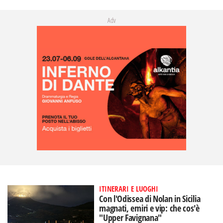
Adv
ITINERARI E LUOGHI
Con l'Odissea di Nolan in Sicilia
magnati, emiri e vip: che cos'è
"Upper Favignana"