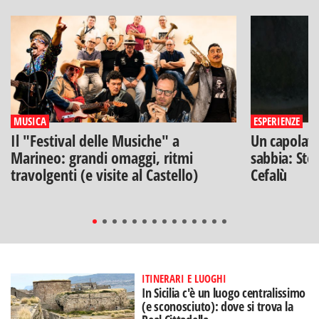
MUSICA
ESPERIENZE
Il "Festival delle Musiche" a
Un capolavo
Marineo: grandi omaggi, ritmi
sabbia: Stef
travolgenti (e visite al Castello)
Cefalù
ITINERARI E LUOGHI
In Sicilia c'è un luogo centralissimo
(e sconosciuto): dove si trova la