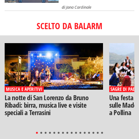
di
Jana Cardinale
SCELTO DA BALARM
MUSICA E APERITIVI
SAGRE DI PAESE
La notte di San Lorenzo da Bruno
Una festa di
Ribadi: birra, musica live e visite
sulle Madon
speciali a Terrasini
a Pollina