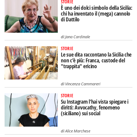
STORIE
È uno dei dolci simbolo della Sicilia:
chi ha inventato il (mega) cannolo
di Dattilo
di
Jana Cardinale
STORIE
Le sue dita raccontano la Sicilia che
non c'è più: Franca, custode del
"trappita" ericino
di
Vincenza Cammareri
STORIE
Su Instagram l'hai vista spiegare i
diritti: Avvocathy, fenomeno
(siciliano) sui social
di
Alice Marchese