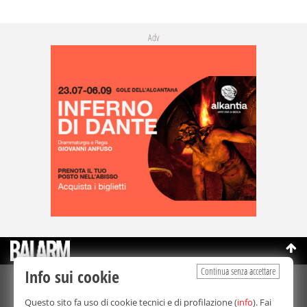
Adv
Continua senza accettare
Info sui cookie
©Copyright 2003-2026
Bmedia Srl
- P.IVA 07064240828
Questo sito fa uso di cookie tecnici e di profilazione (
info
). Fai