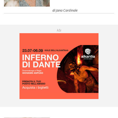
di
Jana Cardinale
Adv