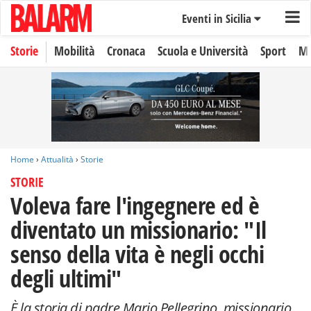
Eventi in Sicilia
Storie
Mobilità
Cronaca
Scuola e Università
Sport
Mo
Home
›
Attualità
›
Storie
STORIE
Voleva fare l'ingegnere ed è
diventato un missionario: "Il
senso della vita è negli occhi
degli ultimi"
È la storia di padre Mario Pellegrino, missionario