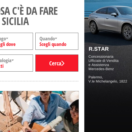
SA C'È DA FARE
 SICILIA
ogo
Quando
gli dove
Scegli quando
ologia
Cerca
ti