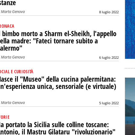
stanze
i
Marta Genova
8 luglio 2022
RONACA
l bimbo morto a Sharm el-Sheikh, l'appello
ella madre: "Fateci tornare subito a
alermo"
i
Marta Genova
6 luglio 2022
OCIAL E CURIOSITÀ
asce il "Museo" della cucina palermitana:
n'esperienza unica, sensoriale (e virtuale)
i
Marta Genova
5 luglio 2022
TORIE
a portato la Sicilia sulle colline toscane:
ntonio, il Mastru Gilataru "rivoluzionario"