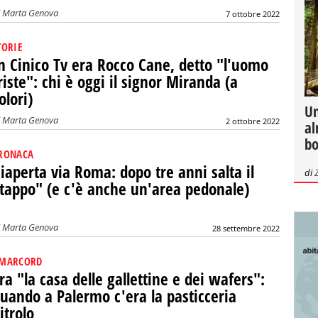
i
Marta Genova
7 ottobre 2022
TORIE
n Cinico Tv era Rocco Cane, detto "l'uomo
riste": chi è oggi il signor Miranda (a
olori)
Un
i
Marta Genova
2 ottobre 2022
al
bo
RONACA
iaperta via Roma: dopo tre anni salta il
di
tappo" (e c'è anche un'area pedonale)
i
Marta Genova
28 settembre 2022
MARCORD
ra "la casa delle gallettine e dei wafers":
uando a Palermo c'era la pasticceria
itrolo