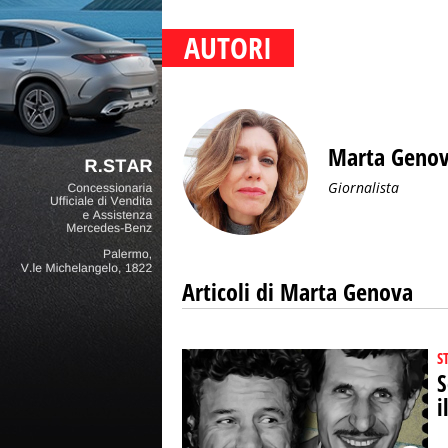
AUTORI
Marta Geno
Giornalista
Articoli di Marta Genova
S
S
i