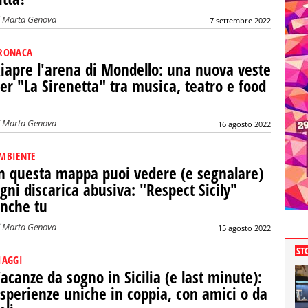
i
Marta Genova
7 settembre 2022
RONACA
iapre l'arena di Mondello: una nuova veste
er "La Sirenetta" tra musica, teatro e food
i
Marta Genova
16 agosto 2022
MBIENTE
n questa mappa puoi vedere (e segnalare)
gni discarica abusiva: "Respect Sicily"
nche tu
i
Marta Genova
15 agosto 2022
ST
IAGGI
acanze da sogno in Sicilia (e last minute):
sperienze uniche in coppia, con amici o da