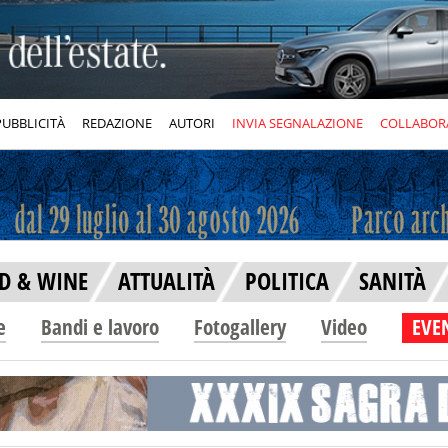
PUBBLICITÀ
REDAZIONE
AUTORI
INVIA SEGNALAZIONE
COLLABOR
D & WINE
ATTUALITÀ
POLITICA
SANITÀ
e
Bandi e lavoro
Fotogallery
Video
EVEN