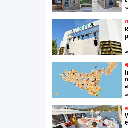
d
C
R
p
d
A
I
o
a
d
V
V
e