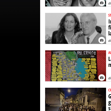
d
S
I
f
l
d
A
L
m
d
C
G
g
s