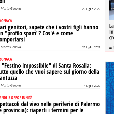
oli
i
Marta Genova
29 luglio 2022
RONACA
La
ari genitori, sapete che i vostri figli hanno
In
n "profilo spam"? Cos'è e come
cr
omportarsi
i
Marta Genova
di
23 luglio 2022
RONACA
l "Festino impossibile" di Santa Rosalia:
utto quello che vuoi sapere sul giorno della
antuzza
i
Marta Genova
14 luglio 2022
ANDI E OPPORTUNITÀ
pettacoli dal vivo nelle periferie di Palermo
e provincia): riaperti i termini per le