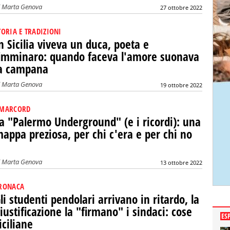
i
Marta Genova
27 ottobre 2022
TORIA E TRADIZIONI
n Sicilia viveva un duca, poeta e
imminaro: quando faceva l'amore suonava
a campana
i
Marta Genova
19 ottobre 2022
MARCORD
a "Palermo Underground" (e i ricordi): una
appa preziosa, per chi c'era e per chi no
i
Marta Genova
13 ottobre 2022
RONACA
li studenti pendolari arrivano in ritardo, la
iustificazione la "firmano" i sindaci: cose
ES
iciliane