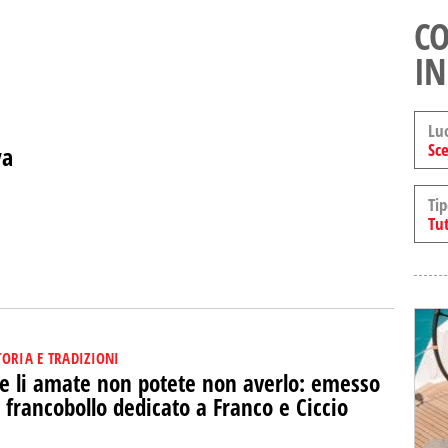
CO
IN
Lu
Sce
va
Tip
Tut
TORIA E TRADIZIONI
e li amate non potete non averlo: emesso
l francobollo dedicato a Franco e Ciccio