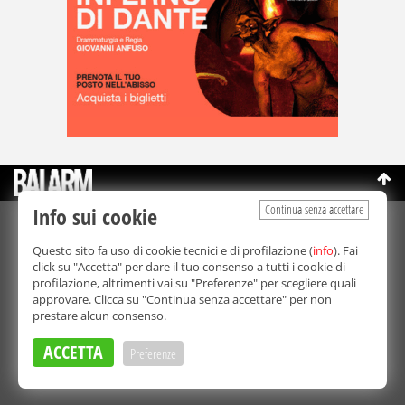
Continua senza accettare
Info sui cookie
©Copyright 2003-2026
Bmedia Srl
- P.IVA 07064240828
Questo sito fa uso di cookie tecnici e di profilazione (
info
). Fai
La riproduzione totale o parziale di tutti i contenuti, in qualunque
click su "Accetta" per dare il tuo consenso a tutti i cookie di
forma, su qualsiasi supporto è proibita.
profilazione, altrimenti vai su "Preferenze" per scegliere quali
Balarm.it è una testata giornalistica registrata. Autorizzazione del
approvare. Clicca su "Continua senza accettare" per non
Tribunale di Palermo n° 32 del 21/10/2003
prestare alcun consenso.
Direttore responsabile:
Fabio Ricotta
Privacy e Cookie Policy
ACCETTA
Preferenze