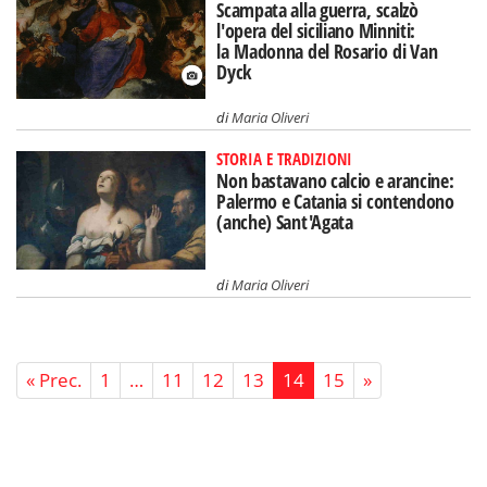
Scampata alla guerra, scalzò
l'opera del siciliano Minniti:
la Madonna del Rosario di Van
Dyck
di
Maria Oliveri
STORIA E TRADIZIONI
Non bastavano calcio e arancine:
Palermo e Catania si contendono
(anche) Sant'Agata
di
Maria Oliveri
« Prec.
1
…
11
12
13
14
15
»