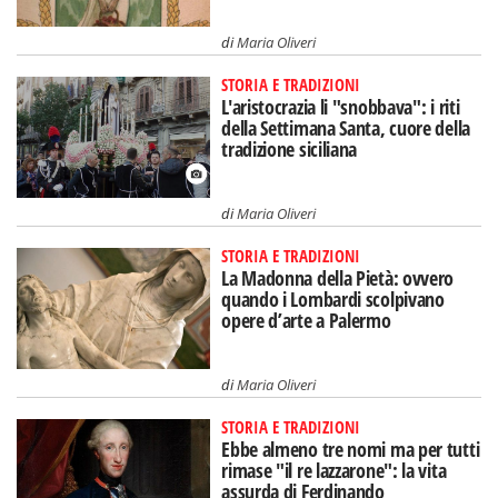
di
Maria Oliveri
STORIA E TRADIZIONI
L'aristocrazia li "snobbava": i riti
della Settimana Santa, cuore della
tradizione siciliana
di
Maria Oliveri
STORIA E TRADIZIONI
La Madonna della Pietà: ovvero
quando i Lombardi scolpivano
opere d’arte a Palermo
di
Maria Oliveri
STORIA E TRADIZIONI
Ebbe almeno tre nomi ma per tutti
rimase "il re lazzarone": la vita
assurda di Ferdinando