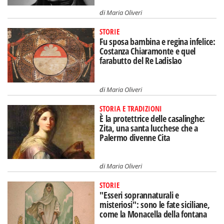
di
Maria Oliveri
STORIE
Fu sposa bambina e regina infelice:
Costanza Chiaramonte e quel
farabutto del Re Ladislao
di
Maria Oliveri
STORIA E TRADIZIONI
È la protettrice delle casalinghe:
Zita, una santa lucchese che a
Palermo divenne Cita
di
Maria Oliveri
STORIE
"Esseri soprannaturali e
misteriosi": sono le fate siciliane,
come la Monacella della fontana