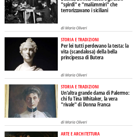
"spìrdi" e "malùmmiri" che
terrorizzavano i siciliani
di
Maria Oliveri
STORIA E TRADIZIONI
Per lei tutti perdevano la testa: la
vita (scandalosa) della bella
principessa di Butera
di
Maria Oliveri
STORIA E TRADIZIONI
Un'altra grande dama di Palermo:
chi fu Tina Whitaker, la vera
"rivale" di Donna Franca
di
Maria Oliveri
ARTE E ARCHITETTURA