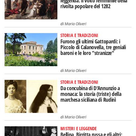
leggenda: il volto femminile della
rivolta popolare del 1282
di
Maria Oliveri
STORIA E TRADIZIONI
Furono gli ultimi Gattopardi: i
Piccolo di Calanovella, tre geniali
baroni e le loro "stranizze"
di
Maria Oliveri
STORIA E TRADIZIONI
Da concubina di D'Annunzio a
monaca: la storia (triste) della
marchesa siciliana di Rudinì
di
Maria Oliveri
MISTERI E LEGGENDE
Bellina, Birritta russa e gli altri: