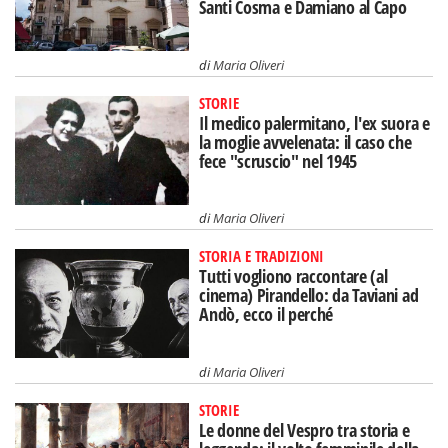
Santi Cosma e Damiano al Capo
di
Maria Oliveri
STORIE
Il medico palermitano, l'ex suora e
la moglie avvelenata: il caso che
fece "scruscio" nel 1945
di
Maria Oliveri
STORIA E TRADIZIONI
Tutti vogliono raccontare (al
cinema) Pirandello: da Taviani ad
Andò, ecco il perché
di
Maria Oliveri
STORIE
Le donne del Vespro tra storia e