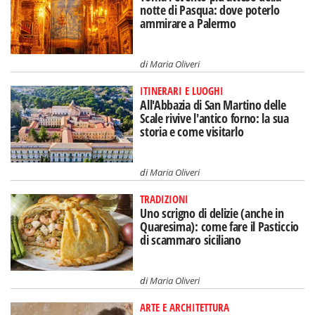
notte di Pasqua: dove poterlo
ammirare a Palermo
di
Maria Oliveri
ITINERARI E LUOGHI
All'Abbazia di San Martino delle
Scale rivive l'antico forno: la sua
storia e come visitarlo
di
Maria Oliveri
TRADIZIONI
Uno scrigno di delizie (anche in
Quaresima): come fare il Pasticcio
di scammaro siciliano
di
Maria Oliveri
ARTE E ARCHITETTURA