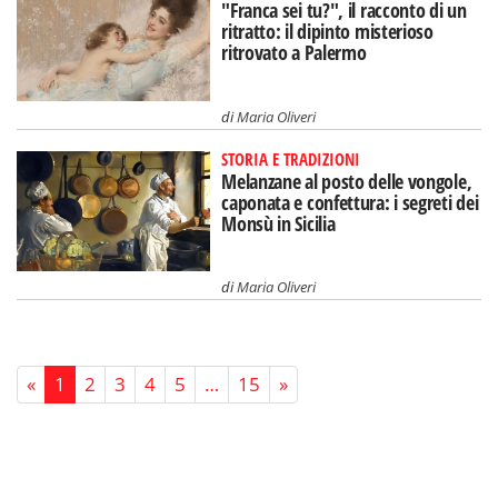
"Franca sei tu?", il racconto di un
ritratto: il dipinto misterioso
ritrovato a Palermo
di
Maria Oliveri
STORIA E TRADIZIONI
Melanzane al posto delle vongole,
caponata e confettura: i segreti dei
Monsù in Sicilia
di
Maria Oliveri
«
1
2
3
4
5
…
15
»