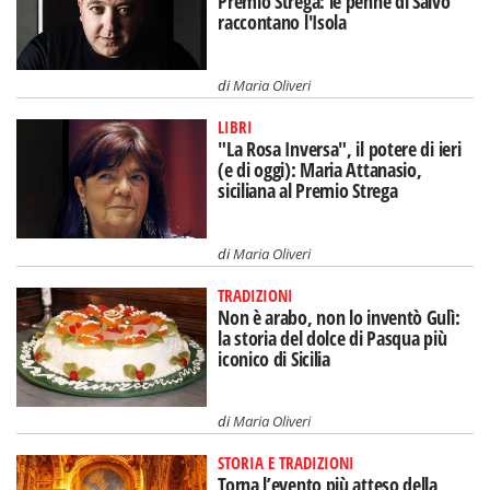
Premio Strega: le penne di Salvo
raccontano l'Isola
di
Maria Oliveri
LIBRI
"La Rosa Inversa", il potere di ieri
(e di oggi): Maria Attanasio,
siciliana al Premio Strega
di
Maria Oliveri
TRADIZIONI
Non è arabo, non lo inventò Gulì:
la storia del dolce di Pasqua più
iconico di Sicilia
di
Maria Oliveri
STORIA E TRADIZIONI
Torna l’evento più atteso della