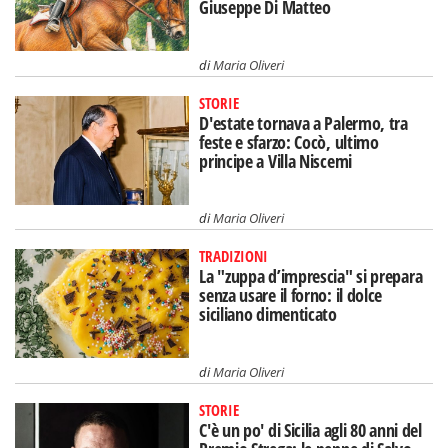
Giuseppe Di Matteo
di
Maria Oliveri
STORIE
D'estate tornava a Palermo, tra
feste e sfarzo: Cocò, ultimo
principe a Villa Niscemi
di
Maria Oliveri
TRADIZIONI
La "zuppa d’imprescia" si prepara
senza usare il forno: il dolce
siciliano dimenticato
di
Maria Oliveri
STORIE
C'è un po' di Sicilia agli 80 anni del