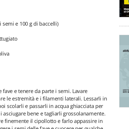
i semi e 100 g di baccelli)
ttugiato
oliva
e fave e tenere da parte i semi. Lavare
 le estremità e i filamenti laterali. Lessarli in
oi scolarli e passarli in acqua ghiacciata per
li asciugare bene e tagliarli grossolanamente.
e finemente il cipollotto e farlo appassire in
ngere i semi delle fave e cuocere per qualche