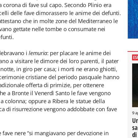
a corona di fave sul capo. Secondo Plinio era
elli delle fave dimorassero le anime dei defunti.
attestano che in molte zone del Mediterraneo le
nivano gettate nelle tombe o consumate nei
funti.
lebravano i
lemuria
: per placare le anime dei
ES
no a visitare le dimore dei loro parenti, il pater
 notte, in giro per casa; i morti ne erano ghiotti,
 cerimonie cristiane del periodo pasquale hanno
izionale offerta di primizie, per ottenere
he a Bronte il Venerdì Santo le fave vengono
la colonna; oppure a Ribera le statue della
ca di risurrezione vengono addobbate con fave
9 a
Un
sa
e fave nere “si mangiavano per devozione in
di