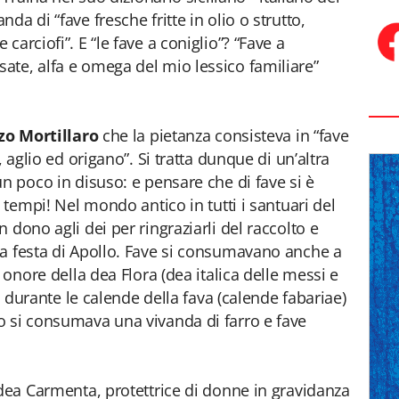
a di “fave fresche fritte in olio o strutto,
arciofi”. E “le fave a coniglio”? “Fave a
ate, alfa e omega del mio lessico familiare”
zo Mortillaro
che la pietanza consisteva in “fave
, aglio ed origano”. Si tratta dunque di un’altra
n poco in disuso: e pensare che di fave si è
i tempi! Nel mondo antico in tutti i santuari del
 dono agli dei per ringraziarli del raccolto e
la festa di Apollo. Fave si consumavano anche a
 onore della dea Flora (dea italica delle messi e
no durante le calende della fava (calende fabariae)
o si consumava una vivanda di farro e fave
 dea Carmenta, protettrice di donne in gravidanza