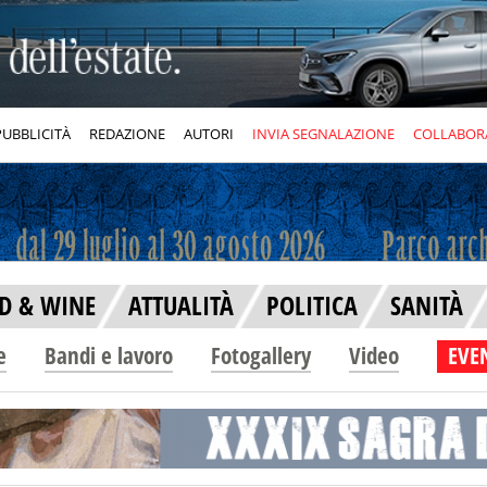
PUBBLICITÀ
REDAZIONE
AUTORI
INVIA SEGNALAZIONE
COLLABOR
D & WINE
ATTUALITÀ
POLITICA
SANITÀ
e
Bandi e lavoro
Fotogallery
Video
EVEN