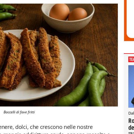
TE
Baccelli di fave fritti
Dal
Ro
de
enere, dolci, che crescono nelle nostre