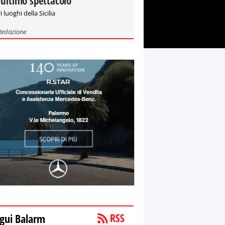
'ultimo spettacolo"
i luoghi della Sicilia
Redazione
gui Balarm