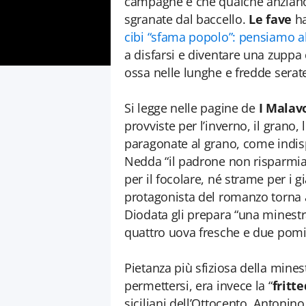
campagne e che qualche anziano 
sgranate dal baccello.
Le fave
ha
cibi “sfama popolo”: pensiamo a
a disfarsi e diventare una zuppa
ossa nelle lunghe e fredde serate
Si legge nelle pagine de
I Malavo
provviste per l’inverno, il grano,
paragonate al grano, come indis
Nedda “il padrone non risparmiav
per il focolare, né strame per i 
protagonista del romanzo torna a
Diodata gli prepara “una minestr
quattro uova fresche e due pomid
Pietanza più sfiziosa della mines
permettersi, era invece la “
fritt
siciliani dell’Ottocento. Antonino