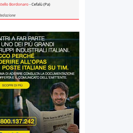
stello Bordonaro
- Cefalù (Pa)
Redazione