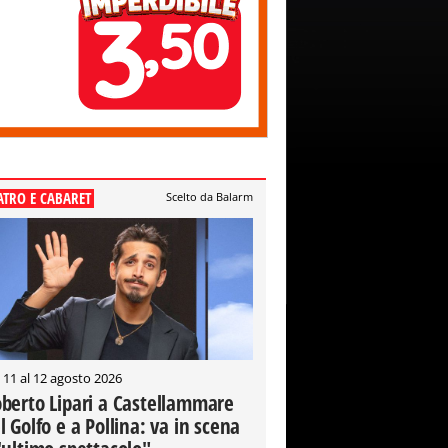
ATRO E CABARET
Scelto da Balarm
 11 al 12 agosto 2026
berto Lipari a Castellammare
l Golfo e a Pollina: va in scena