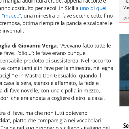
"L
mangia addirittura crude, appena raccolte e
nno costituito per secoli in Sicilia
uno di quei
Var
l “macco”
, una minestra di fave secche cotte fino
di
 cremosa, ottima riempire la pancia e scaldare le
 invernali.
glia di Giovanni Verga
: "Avevano fatto tutte le
 le fave, l’olio…”: le fave erano dunque
pensabile prodotto di sussistenza. Nel racconto
a come tanti altri fave per la minestra, né legna
giacigli" e in Mastro Don Gesualdo, quando il
 casa la sera, stanco e affamato, la fedele
a di fave novelle, con una cipolla in mezzo,
ori che era andata a cogliere dietro la casa”.
tra di fave, ma che non tutti potevano
edda
”, piatto che compare già nei vocabolari
Se
 Traina nel suo dizionario siciliano - italiano del