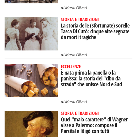
di
Maria Oliveri
STORIA E TRADIZIONI
La storia delle (sfortunate) sorelle
Tasca Di Cutò: cinque vite segnate
da morti tragiche
di
Maria Oliveri
ECCELLENZE
È nata prima la panella o la
panissa: la storia del "cibo da
strada" che unisce Nord e Sud
di
Maria Oliveri
STORIA E TRADIZIONI
Quel "malo carattere" di Wagner
visse a Palermo: compose il
Parsifal e litigò con tutti