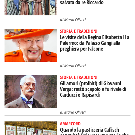
salvata da re Riccardo
di
Maria Oliveri
STORIA E TRADIZIONI
Le visite della Regina Elisabetta II a
Palermo: da Palazzo Gangi alla
preghiera per Falcone
di
Maria Oliveri
STORIA E TRADIZIONI
Gli amori (proibiti) di Giovanni
Verga: restò scapolo e fu rivale di
Carducci e Rapisardi
di
Maria Oliveri
AMARCORD
Quando la pasticceria Caflisch