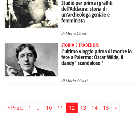
Studiò per prima i graffiti
dell'Addaura: storia di
un'archeologa geniale e
femminista
di
Maria Oliveri
STORIA E TRADIZIONI
L'ultimo viaggio prima di morire lo
fece a Palermo: Oscar Wilde, il
dandy "scandaloso"
di
Maria Oliveri
« Prec.
1
…
10
11
12
13
14
15
»