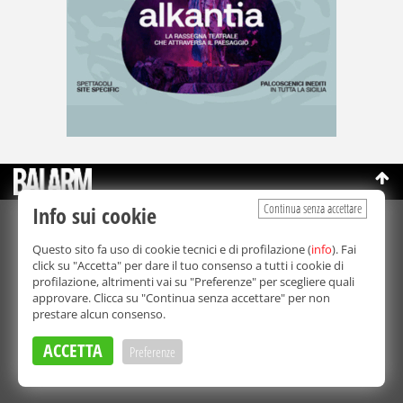
Continua senza accettare
Info sui cookie
©Copyright 2003-2026
Bmedia Srl
- P.IVA 07064240828
Questo sito fa uso di cookie tecnici e di profilazione (
info
). Fai
La riproduzione totale o parziale di tutti i contenuti, in qualunque
click su "Accetta" per dare il tuo consenso a tutti i cookie di
forma, su qualsiasi supporto è proibita.
profilazione, altrimenti vai su "Preferenze" per scegliere quali
Balarm.it è una testata giornalistica registrata. Autorizzazione del
approvare. Clicca su "Continua senza accettare" per non
Tribunale di Palermo n° 32 del 21/10/2003
prestare alcun consenso.
Direttore responsabile:
Fabio Ricotta
Privacy e Cookie Policy
ACCETTA
Preferenze