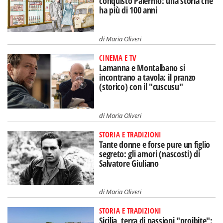
conquistò Palermo: una storia che
ha più di 100 anni
di
Maria Oliveri
CINEMA E TV
Lamanna e Montalbano si
incontrano a tavola: il pranzo
(storico) con il "cuscusu"
di
Maria Oliveri
STORIA E TRADIZIONI
Tante donne e forse pure un figlio
segreto: gli amori (nascosti) di
Salvatore Giuliano
di
Maria Oliveri
STORIA E TRADIZIONI
Sicilia, terra di passioni "proibite":