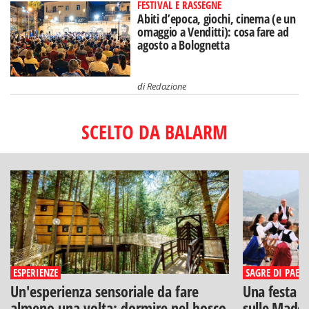
FESTIVAL E RASSEGNE
Abiti d’epoca, giochi, cinema (e un
omaggio a Venditti): cosa fare ad
agosto a Bolognetta
di
Redazione
SCELTO DA BALARM
ESPERIENZE
SAGRE DI PAESE
Un'esperienza sensoriale da fare
Una festa di
almeno una volta: dormire nel bosco
sulle Madon