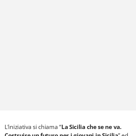
L’iniziativa si chiama “
La Sicilia che se ne va.
Costruire un futuro per i giovani in Sicilia
” ed