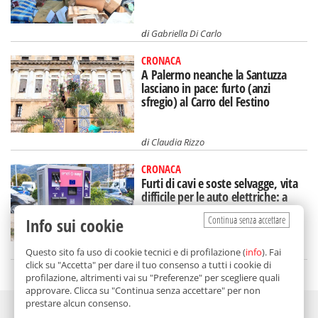
di
Gabriella Di Carlo
CRONACA
A Palermo neanche la Santuzza
lasciano in pace: furto (anzi
sfregio) al Carro del Festino
di
Claudia Rizzo
CRONACA
Furti di cavi e soste selvagge, vita
difficile per le auto elettriche: a
Palermo si corre ai ripari
Continua senza accettare
Info sui cookie
di
Gabriella Di Carlo
Questo sito fa uso di cookie tecnici e di profilazione (
info
). Fai
click su "Accetta" per dare il tuo consenso a tutti i cookie di
profilazione, altrimenti vai su "Preferenze" per scegliere quali
approvare. Clicca su "Continua senza accettare" per non
prestare alcun consenso.
Adv