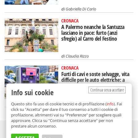
di
Gabriella Di Carlo
CRONACA
A Palermo neanche la Santuzza
lasciano in pace: furto (anzi
sfregio) al Carro del Festino
di
Claudia Rizzo
CRONACA
Furti di cavi e soste selvagge, vita
difficile per le auto elettriche: a
Palermo si corre ai ripari
Continua senza accettare
Info sui cookie
di
Gabriella Di Carlo
Questo sito fa uso di cookie tecnici e di profilazione (
info
). Fai
click su "Accetta" per dare il tuo consenso a tutti i cookie di
profilazione, altrimenti vai su "Preferenze" per scegliere quali
approvare. Clicca su "Continua senza accettare" per non
prestare alcun consenso.
Adv