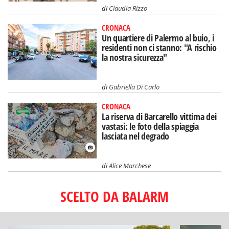
di
Claudia Rizzo
CRONACA
Un quartiere di Palermo al buio, i
residenti non ci stanno: "A rischio
la nostra sicurezza"
di
Gabriella Di Carlo
CRONACA
La riserva di Barcarello vittima dei
vastasi: le foto della spiaggia
lasciata nel degrado
di
Alice Marchese
SCELTO DA BALARM