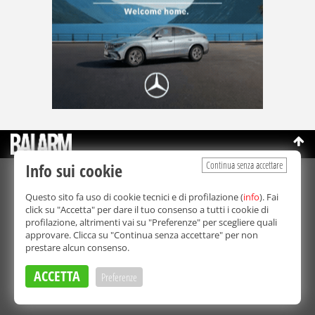
Continua senza accettare
Info sui cookie
©Copyright 2003-2026
Bmedia Srl
- P.IVA 07064240828
Questo sito fa uso di cookie tecnici e di profilazione (
info
). Fai
La riproduzione totale o parziale di tutti i contenuti, in qualunque
click su "Accetta" per dare il tuo consenso a tutti i cookie di
forma, su qualsiasi supporto è proibita.
profilazione, altrimenti vai su "Preferenze" per scegliere quali
Balarm.it è una testata giornalistica registrata. Autorizzazione del
approvare. Clicca su "Continua senza accettare" per non
Tribunale di Palermo n° 32 del 21/10/2003
prestare alcun consenso.
Direttore responsabile:
Fabio Ricotta
Privacy e Cookie Policy
ACCETTA
Preferenze