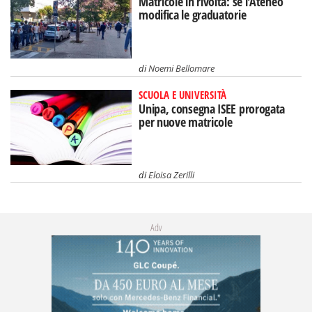
Matricole in rivolta: se l'Ateneo
modifica le graduatorie
di
Noemi Bellomare
SCUOLA E UNIVERSITÀ
Unipa, consegna ISEE prorogata
per nuove matricole
di
Eloisa Zerilli
Adv