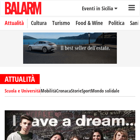
Eventi in Sicilia
Attualità
Cultura
Turismo
Food & Wine
Politica
Sani
ATTUALITÀ
Scuola e Università
Mobilità
Cronaca
Storie
Sport
Mondo solidale