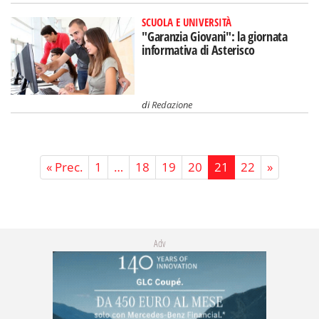
SCUOLA E UNIVERSITÀ
"Garanzia Giovani": la giornata
informativa di Asterisco
di
Redazione
« Prec.
1
…
18
19
20
21
22
»
Adv