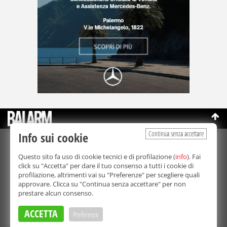
Continua senza accettare
Info sui cookie
©Copyright 2003-2026
Bmedia Srl
- P.IVA 07064240828
Questo sito fa uso di cookie tecnici e di profilazione (
info
). Fai
La riproduzione totale o parziale di tutti i contenuti, in qualunque
click su "Accetta" per dare il tuo consenso a tutti i cookie di
forma, su qualsiasi supporto è proibita.
profilazione, altrimenti vai su "Preferenze" per scegliere quali
Balarm.it è una testata giornalistica registrata. Autorizzazione del
approvare. Clicca su "Continua senza accettare" per non
Tribunale di Palermo n° 32 del 21/10/2003
prestare alcun consenso.
Direttore responsabile:
Fabio Ricotta
Privacy e Cookie Policy
ACCETTA
Preferenze