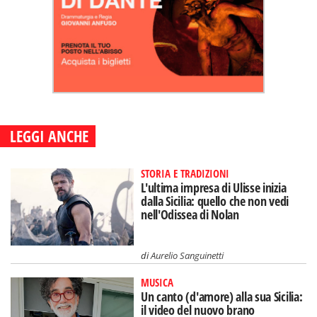
LEGGI ANCHE
STORIA E TRADIZIONI
L'ultima impresa di Ulisse inizia
dalla Sicilia: quello che non vedi
nell'Odissea di Nolan
di
Aurelio Sanguinetti
MUSICA
Un canto (d'amore) alla sua Sicilia:
il video del nuovo brano