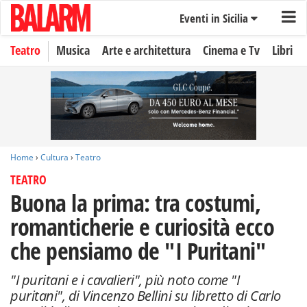
Eventi in Sicilia
Teatro
Musica
Arte e architettura
Cinema e Tv
Libri
Home
›
Cultura
›
Teatro
TEATRO
Buona la prima: tra costumi,
romanticherie e curiosità ecco
che pensiamo de "I Puritani"
"I puritani e i cavalieri", più noto come "I
puritani", di Vincenzo Bellini su libretto di Carlo