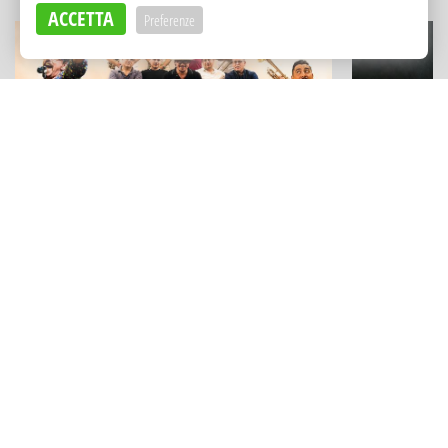
ACCETTA
Preferenze
MUSICA
ESPERIENZE
Il "Festival delle Musiche" a
Un capolavo
Marineo: grandi omaggi, ritmi
sabbia: Stef
travolgenti (e visite al Castello)
Cefalù
Adv