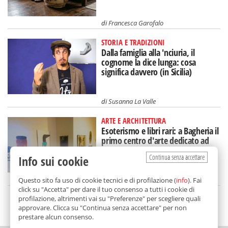
di
Francesca Garofalo
STORIA E TRADIZIONI
Dalla famiglia alla 'nciuria, il
cognome la dice lunga: cosa
significa davvero (in Sicilia)
di
Susanna La Valle
ARTE E ARCHITETTURA
Esoterismo e libri rari: a Bagheria il
primo centro d'arte dedicato ad
Aleister Crowley
Continua senza accettare
Info sui cookie
di
Redazione
Questo sito fa uso di cookie tecnici e di profilazione (
info
). Fai
click su "Accetta" per dare il tuo consenso a tutti i cookie di
profilazione, altrimenti vai su "Preferenze" per scegliere quali
SCELTO DA BALARM
approvare. Clicca su "Continua senza accettare" per non
prestare alcun consenso.