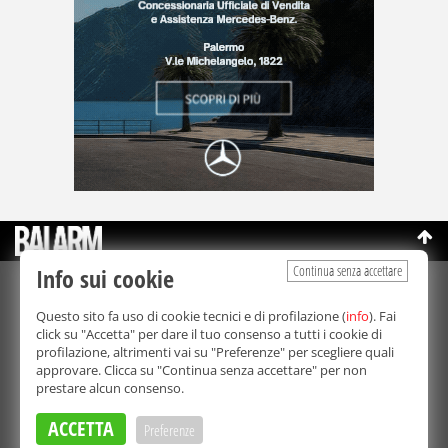
Continua senza accettare
Info sui cookie
©Copyright 2003-2026
Bmedia Srl
- P.IVA 07064240828
Questo sito fa uso di cookie tecnici e di profilazione (
info
). Fai
La riproduzione totale o parziale di tutti i contenuti, in qualunque
click su "Accetta" per dare il tuo consenso a tutti i cookie di
forma, su qualsiasi supporto è proibita.
profilazione, altrimenti vai su "Preferenze" per scegliere quali
Balarm.it è una testata giornalistica registrata. Autorizzazione del
approvare. Clicca su "Continua senza accettare" per non
Tribunale di Palermo n° 32 del 21/10/2003
prestare alcun consenso.
Direttore responsabile:
Fabio Ricotta
Privacy e Cookie Policy
ACCETTA
Preferenze