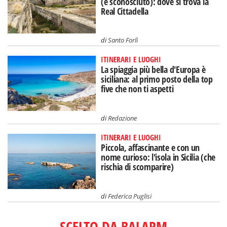
(e sconosciuto): dove si trova la
Real Cittadella
di
Santo Forlì
ITINERARI E LUOGHI
La spiaggia più bella d'Europa è
siciliana: al primo posto della top
five che non ti aspetti
di
Redazione
ITINERARI E LUOGHI
Piccola, affascinante e con un
nome curioso: l'isola in Sicilia (che
rischia di scomparire)
di
Federica Puglisi
SCELTO DA BALARM