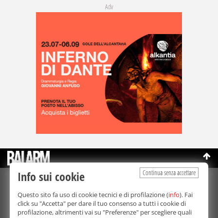
Adv
Continua senza accettare
Info sui cookie
©Copyright 2003-2026
Bmedia Srl
- P.IVA 07064240828
Questo sito fa uso di cookie tecnici e di profilazione (
info
). Fai
La riproduzione totale o parziale di tutti i contenuti, in qualunque
click su "Accetta" per dare il tuo consenso a tutti i cookie di
forma, su qualsiasi supporto è proibita.
profilazione, altrimenti vai su "Preferenze" per scegliere quali
Balarm.it è una testata giornalistica registrata. Autorizzazione del