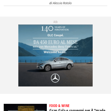
di
Alessia Rotolo
Adv
FOOD & WINE
Gran Gala e convegni per il "made