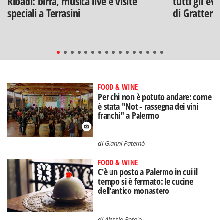
Ribadi: birra, musica live e visite
tutti gli ev
speciali a Terrasini
di Gratteri
FOOD & WINE
Per chi non è potuto andare: come
è stata "Not - rassegna dei vini
franchi" a Palermo
di
Gianni Paternò
FOOD & WINE
C'è un posto a Palermo in cui il
tempo si è fermato: le cucine
dell'antico monastero
di
Alessia Rotolo