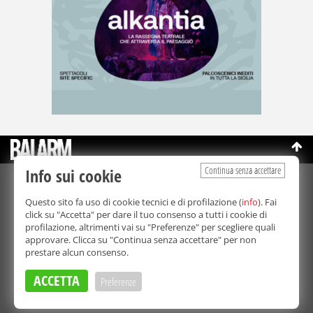
Continua senza accettare
Info sui cookie
©Copyright 2003-2026
Bmedia Srl
- P.IVA 07064240828
Questo sito fa uso di cookie tecnici e di profilazione (
info
). Fai
La riproduzione totale o parziale di tutti i contenuti, in qualunque
click su "Accetta" per dare il tuo consenso a tutti i cookie di
forma, su qualsiasi supporto è proibita.
profilazione, altrimenti vai su "Preferenze" per scegliere quali
Balarm.it è una testata giornalistica registrata. Autorizzazione del
approvare. Clicca su "Continua senza accettare" per non
Tribunale di Palermo n° 32 del 21/10/2003
prestare alcun consenso.
Direttore responsabile:
Fabio Ricotta
Privacy e Cookie Policy
ACCETTA
Preferenze