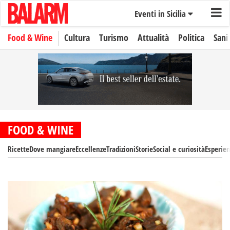
Eventi in Sicilia
Food & Wine
Cultura
Turismo
Attualità
Politica
Sani
FOOD & WINE
Ricette
Dove mangiare
Eccellenze
Tradizioni
Storie
Social e curiosità
Esperie