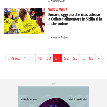
di
Redazione
FOOD & WINE
Donare, oggi più che mai: adesso
la Colletta alimentare in Sicilia si fa
anche online
di
Alessia Rotolo
« Prec.
1
…
49
50
51
52
53
…
65
»
Adv