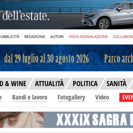
PUBBLICITÀ
REDAZIONE
AUTORI
INVIA SEGNALAZIONE
COLLABOR
D & WINE
ATTUALITÀ
POLITICA
SANITÀ
e
Bandi e lavoro
Fotogallery
Video
EVEN