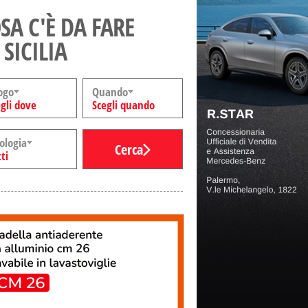
SA C'È DA FARE
 SICILIA
ogo
Quando
gli dove
Scegli quando
ologia
Cerca
ti