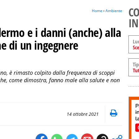
CO
Home
›
Ambiente
IN
Palermo e i danni (anche) alla
one di un ingegnere
Lu
Sce
Tip
Tut
o, è rimasto colpito dalla frequenza di scoppi
 che, come dimostra, fanno male alla salute e non
14 ottobre 2021