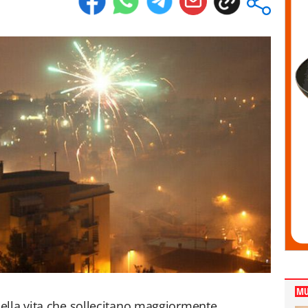
MU
ella vita che sollecitano maggiormente