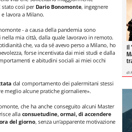
È stato così per
Dario Bonomonte
, ingegnere
 e lavora a Milano.
onomonte - a causa della pandemia sono
i nella mia città, dalla quale lavoravo in remoto.
dianità che, va da sé avevo perso a Milano, ho
Il
volezza, forse incentivata dai miei studi e dalla
Ma
tr
mportamenti e abitudini sociali ai miei occhi
di
ttata
dal comportamento dei palermitani stessi
e meglio alcune pratiche giornaliere».
onomonte, che ha anche conseguito alcuni Master
risce alla
consuetudine, ormai, di accendere
ora del giorno
, senza un’apparente motivazione