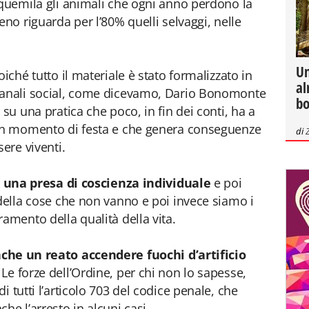
nquemila gli animali che ogni anno perdono la
eno riguarda per l’80% quelli selvaggi, nelle
Un
iché tutto il materiale è stato formalizzato in
al
canali social, come dicevamo, Dario Bonomonte
bo
 su una pratica che poco, in fin dei conti, ha a
 un momento di festa e che genera conseguenze
di
sere viventi.
 una presa di coscienza individuale
e poi
 della cose che non vanno e poi invece siamo i
amento della qualità della vita.
che un reato accendere fuochi d’artificio
Le forze dell’Ordine, per chi non lo sapesse,
i tutti l’articolo 703 del codice penale, che
he l’arresto in alcuni casi.