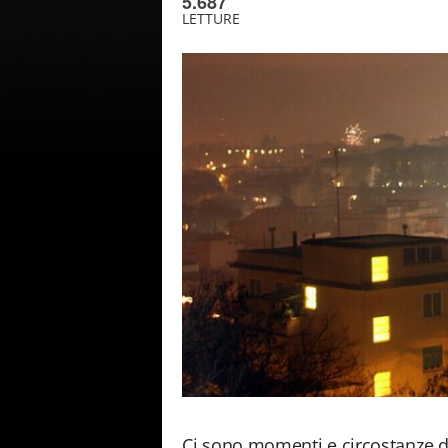
5.687
LETTURE
Ci sono momenti e circostanze d